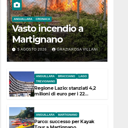
ANGUILLARA
CRONACA
Vasto incendio a
Martignano
5 AGOSTO 2026
GRAZIAROSA VILLANI
ANGUILLARA
BRACCIANO
LAGO
TREVIGNANO
Regione Lazio: stanziati 4,2
milioni di euro per i 22
Comuni dell’Etruria
Meridionale
ANGUILLARA
MARTIGNANO
Parco: successo per Kayak
Tour a Martignano