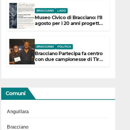
BRACCIANO
LAGO
Museo Civico di Bracciano: l’8
agosto per i 20 anni progetto
“Conservare la memoria”
BRACCIANO
POLITICA
Bracciano Partecipa fa centro
con due campionesse di Tiro
a Segno in vista delle urne
Comuni
Anguillara
Bracciano