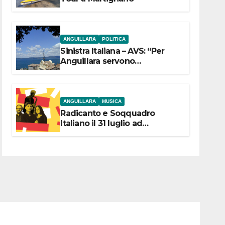
ANGUILLARA
POLITICA
Sinistra Italiana – AVS: “Per
Anguillara servono
trasparenza, partecipazione e
scelte politiche coraggiose”
ANGUILLARA
MUSICA
Radicanto e Soqquadro
Italiano il 31 luglio ad
Anguillara