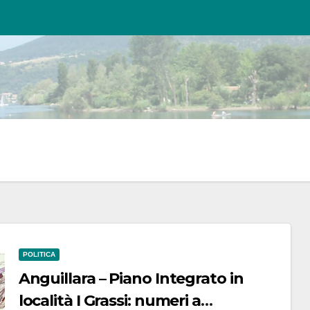
POLITICA
Anguillara – Piano Integrato in
località I Grassi: numeri a