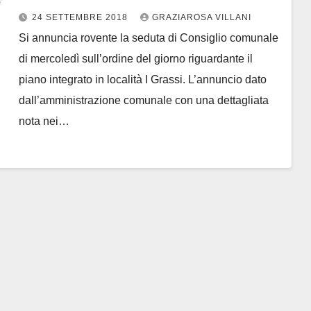
confronto. Il Pd locale schierato
24 SETTEMBRE 2018
GRAZIAROSA VILLANI
per il no
Si annuncia rovente la seduta di Consiglio comunale
di mercoledì sull’ordine del giorno riguardante il
piano integrato in località I Grassi. L’annuncio dato
dall’amministrazione comunale con una dettagliata
nota nei…