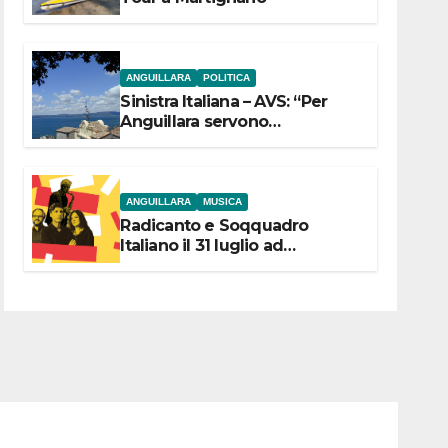
ANGUILLARA
POLITICA
Sinistra Italiana – AVS: “Per
Anguillara servono
trasparenza, partecipazione e
scelte politiche coraggiose”
ANGUILLARA
MUSICA
Radicanto e Soqquadro
Italiano il 31 luglio ad
Anguillara