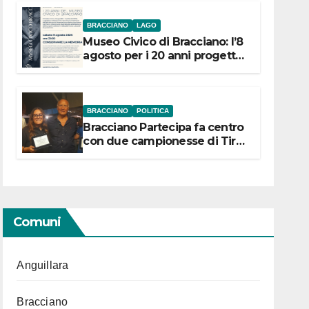
BRACCIANO
LAGO
Museo Civico di Bracciano: l’8
agosto per i 20 anni progetto
“Conservare la memoria”
BRACCIANO
POLITICA
Bracciano Partecipa fa centro
con due campionesse di Tiro
a Segno in vista delle urne
Comuni
Anguillara
Bracciano