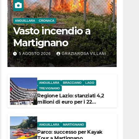
ANGUILLARA
CRONACA
Vasto incendio a
Martignano
5 AGOSTO 2026
GRAZIAROSA VILLANI
ANGUILLARA
BRACCIANO
LAGO
TREVIGNANO
Regione Lazio: stanziati 4,2
milioni di euro per i 22
Comuni dell’Etruria
Meridionale
ANGUILLARA
MARTIGNANO
Parco: successo per Kayak
Tour a Martignano