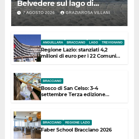
Belvedere sul lago di
Bracciano: ieri
7 AGOSTO 2026
GRAZIAROSA VILLANI
l’inaugurazione
ANGUILLARA
BRACCIANO
LAGO
TREVIGNANO
Regione Lazio: stanziati 4,2
milioni di euro per i 22 Comuni
dell’Etruria Meridionale
BRACCIANO
Bosco di San Celso: 3-4
settembre Terza edizione
Festival “Storie in cielo e in terra”
BRACCIANO
REGIONE LAZIO
Faber School Bracciano 2026