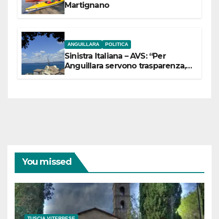
Martignano
ANGUILLARA
POLITICA
Sinistra Italiana – AVS: “Per
Anguillara servono trasparenza,
partecipazione e scelte politiche
coraggiose”
You missed
TUSCIA VITERBESE