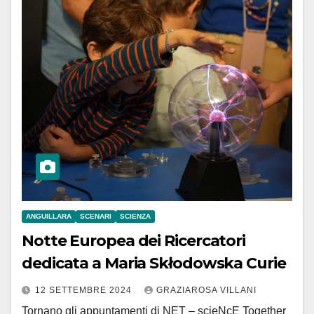
ANGUILLARA
SCENARI
SCIENZA
Notte Europea dei Ricercatori
dedicata a Maria Skłodowska Curie
12 SETTEMBRE 2024
GRAZIAROSA VILLANI
Tornano gli appuntamenti di NET – scieNcE Together