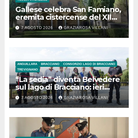
Gallese celebra San Famiano,
eremita cistercense del XII
secolo
7 AGOSTO 2026
GRAZIAROSA VILLANI
ANGUILLARA
BRACCIANO
CONSORZIO LAGO DI BRACCIANO
TREVIGNANO
“La sedia” diventa Belvedere
sul lago di Bracciano: ieri
l’inaugurazione
7 AGOSTO 2026
GRAZIAROSA VILLANI