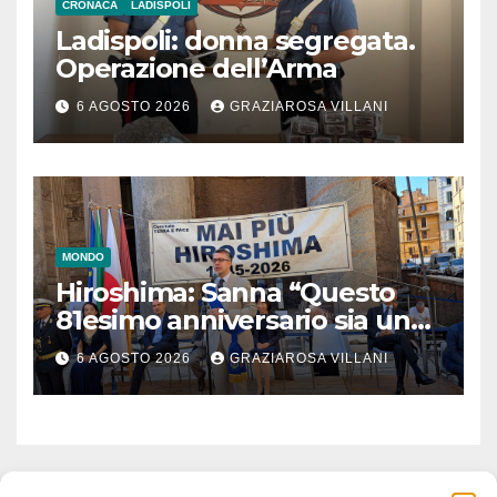
CRONACA
LADISPOLI
Ladispoli: donna segregata.
Operazione dell’Arma
6 AGOSTO 2026
GRAZIAROSA VILLANI
MONDO
Hiroshima: Sanna “Questo
81esimo anniversario sia un
monito per tutti”
6 AGOSTO 2026
GRAZIAROSA VILLANI