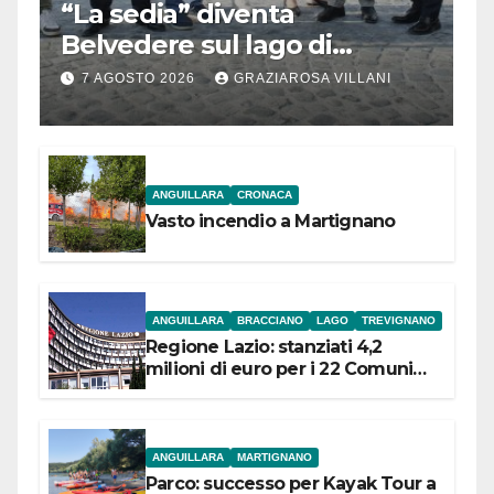
“La sedia” diventa
Belvedere sul lago di
Bracciano: ieri
7 AGOSTO 2026
GRAZIAROSA VILLANI
l’inaugurazione
ANGUILLARA
CRONACA
Vasto incendio a Martignano
ANGUILLARA
BRACCIANO
LAGO
TREVIGNANO
Regione Lazio: stanziati 4,2
milioni di euro per i 22 Comuni
dell’Etruria Meridionale
ANGUILLARA
MARTIGNANO
Parco: successo per Kayak Tour a