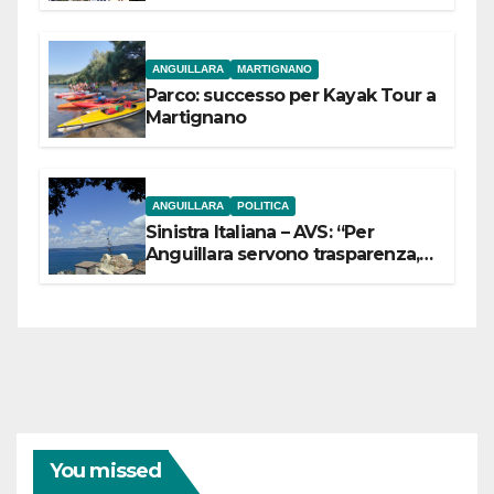
dell’Etruria Meridionale
ANGUILLARA
MARTIGNANO
Parco: successo per Kayak Tour a
Martignano
ANGUILLARA
POLITICA
Sinistra Italiana – AVS: “Per
Anguillara servono trasparenza,
partecipazione e scelte politiche
coraggiose”
You missed