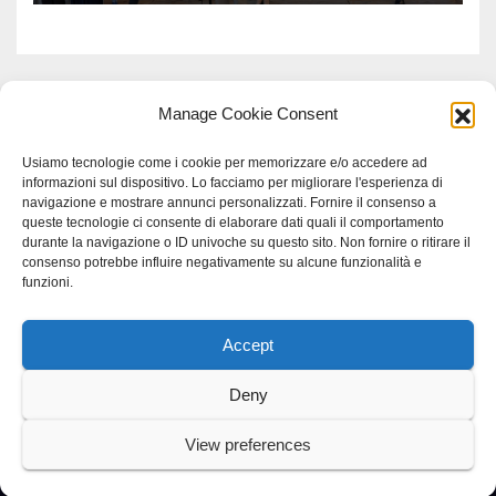
Manage Cookie Consent
Usiamo tecnologie come i cookie per memorizzare e/o accedere ad
informazioni sul dispositivo. Lo facciamo per migliorare l'esperienza di
navigazione e mostrare annunci personalizzati. Fornire il consenso a
queste tecnologie ci consente di elaborare dati quali il comportamento
durante la navigazione o ID univoche su questo sito. Non fornire o ritirare il
consenso potrebbe influire negativamente su alcune funzionalità e
funzioni.
Accept
Proudly powered by WordPress
|
Tema: Newspaperex di
Themeansar
.
Deny
Home
Gerenza
home
Lavoro
Scienza
studio specialistico bracciano
View preferences
Villani Comunicazione