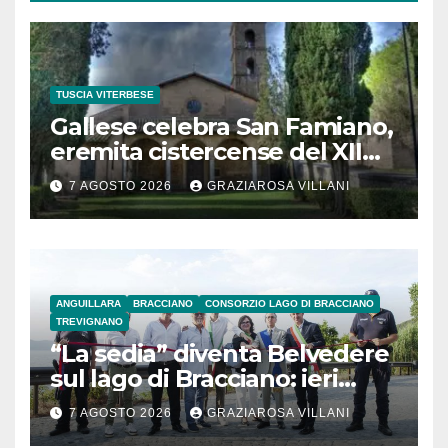
TUSCIA VITERBESE
Gallese celebra San Famiano,
eremita cistercense del XII
secolo
7 AGOSTO 2026
GRAZIAROSA VILLANI
ANGUILLARA
BRACCIANO
CONSORZIO LAGO DI BRACCIANO
TREVIGNANO
“La sedia” diventa Belvedere
sul lago di Bracciano: ieri
l’inaugurazione
7 AGOSTO 2026
GRAZIAROSA VILLANI