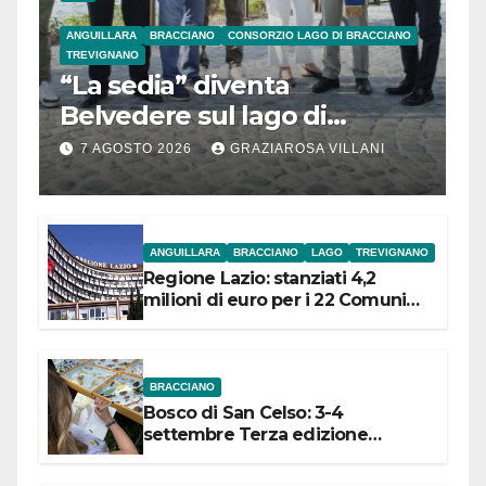
ANGUILLARA
BRACCIANO
CONSORZIO LAGO DI BRACCIANO
TREVIGNANO
“La sedia” diventa
Belvedere sul lago di
Bracciano: ieri
7 AGOSTO 2026
GRAZIAROSA VILLANI
l’inaugurazione
ANGUILLARA
BRACCIANO
LAGO
TREVIGNANO
Regione Lazio: stanziati 4,2
milioni di euro per i 22 Comuni
dell’Etruria Meridionale
BRACCIANO
Bosco di San Celso: 3-4
settembre Terza edizione
Festival “Storie in cielo e in terra”