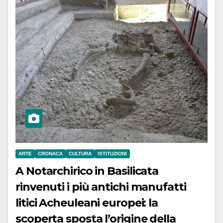
ARTE
CRONACA
CULTURA
ISTITUZIONI
A Notarchirico in Basilicata
rinvenuti i più antichi manufatti
litici Acheuleani europei: la
scoperta sposta l’origine della