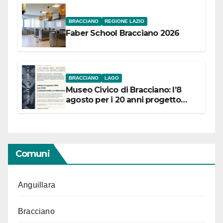
BRACCIANO
REGIONE LAZIO
Faber School Bracciano 2026
BRACCIANO
LAGO
Museo Civico di Bracciano: l’8
agosto per i 20 anni progetto
“Conservare la memoria”
Comuni
Anguillara
Bracciano