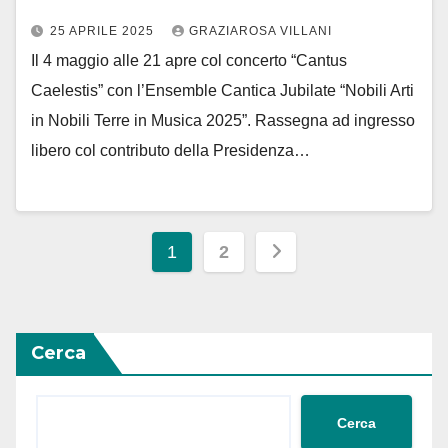
25 APRILE 2025
GRAZIAROSA VILLANI
Il 4 maggio alle 21 apre col concerto “Cantus
Caelestis” con l’Ensemble Cantica Jubilate “Nobili Arti
in Nobili Terre in Musica 2025”. Rassegna ad ingresso
libero col contributo della Presidenza…
Paginazione
1
2
degli
articoli
Cerca
Cerca