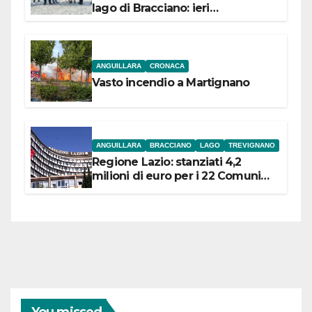
lago di Bracciano: ieri
l’inaugurazione
ANGUILLARA
CRONACA
Vasto incendio a Martignano
ANGUILLARA
BRACCIANO
LAGO
TREVIGNANO
Regione Lazio: stanziati 4,2
milioni di euro per i 22 Comuni
dell’Etruria Meridionale