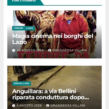
You missed
CINEMA
LAZIO
Magia cinema nei borghi del
Lazio
10 AGOSTO 2026
GRAZIAROSA VILLANI
ANGUILLARA
Anguillara: a via Bellini
riparata conduttura dopo
segnalazione IdD
9 AGOSTO 2026
GRAZIAROSA VILLANI