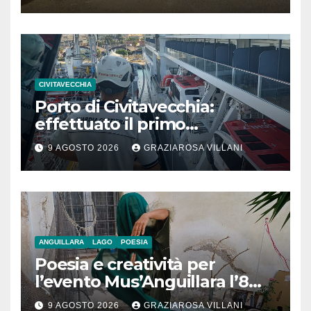
CIVITAVECCHIA
Porto di Civitavecchia:
effettuato il primo
rifornimento di GNL ad una
9 AGOSTO 2026
GRAZIAROSA VILLANI
nave da crociera
ANGUILLARA
LAGO
POESIA
Poesia e creatività per
l’evento Mus’Anguillara l’8
agosto 2026 al Museo
9 AGOSTO 2026
GRAZIAROSA VILLANI