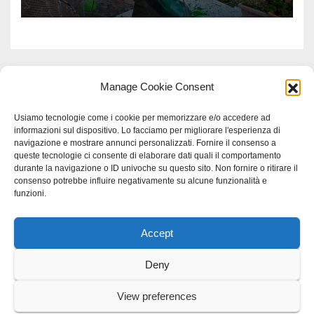
Contadino
Manage Cookie Consent
Usiamo tecnologie come i cookie per memorizzare e/o accedere ad
informazioni sul dispositivo. Lo facciamo per migliorare l'esperienza di
navigazione e mostrare annunci personalizzati. Fornire il consenso a
queste tecnologie ci consente di elaborare dati quali il comportamento
durante la navigazione o ID univoche su questo sito. Non fornire o ritirare il
consenso potrebbe influire negativamente su alcune funzionalità e
funzioni.
Accept
Proudly powered by WordPress
|
Tema: Newspaperex di
Themeansar
.
Deny
Home
Gerenza
home
Lavoro
Scienza
studio specialistico bracciano
View preferences
Villani Comunicazione