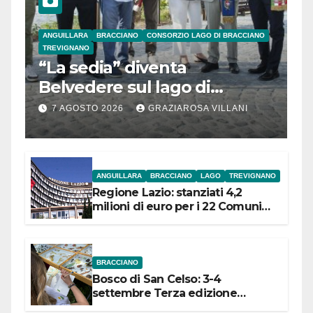
ANGUILLARA
BRACCIANO
CONSORZIO LAGO DI BRACCIANO
TREVIGNANO
“La sedia” diventa
Belvedere sul lago di
Bracciano: ieri
7 AGOSTO 2026
GRAZIAROSA VILLANI
l’inaugurazione
ANGUILLARA
BRACCIANO
LAGO
TREVIGNANO
Regione Lazio: stanziati 4,2
milioni di euro per i 22 Comuni
dell’Etruria Meridionale
BRACCIANO
Bosco di San Celso: 3-4
settembre Terza edizione
Festival “Storie in cielo e in terra”