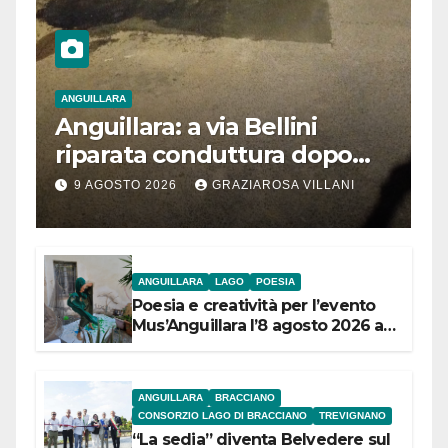
ANGUILLARA
Anguillara: a via Bellini
riparata conduttura dopo
segnalazione IdD
9 AGOSTO 2026
GRAZIAROSA VILLANI
ANGUILLARA
LAGO
POESIA
Poesia e creatività per l’evento
Mus’Anguillara l’8 agosto 2026 al
Museo Contadino
ANGUILLARA
BRACCIANO
CONSORZIO LAGO DI BRACCIANO
TREVIGNANO
“La sedia” diventa Belvedere sul