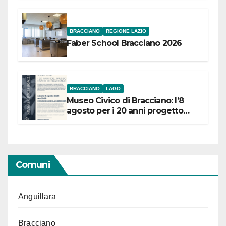
BRACCIANO
REGIONE LAZIO
Faber School Bracciano 2026
BRACCIANO
LAGO
Museo Civico di Bracciano: l’8
agosto per i 20 anni progetto
“Conservare la memoria”
Comuni
Anguillara
Bracciano