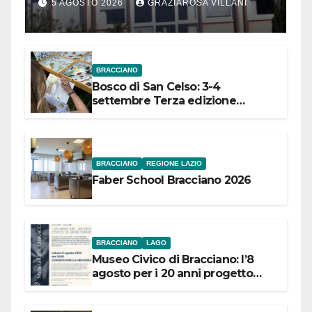
Comuni dell’Etruria
5 AGOSTO 2026
GRAZIAROSA VILLANI
Meridionale
BRACCIANO
Bosco di San Celso: 3-4
settembre Terza edizione
Festival “Storie in cielo e in terra”
BRACCIANO
REGIONE LAZIO
Faber School Bracciano 2026
BRACCIANO
LAGO
Museo Civico di Bracciano: l’8
agosto per i 20 anni progetto
“Conservare la memoria”