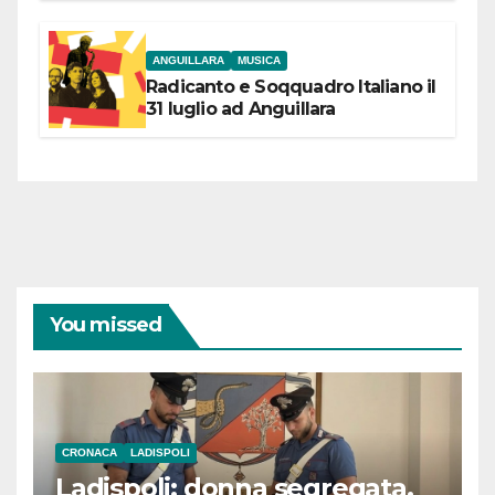
coraggiose”
ANGUILLARA
MUSICA
Radicanto e Soqquadro Italiano il
31 luglio ad Anguillara
You missed
CRONACA
LADISPOLI
Ladispoli: donna segregata.