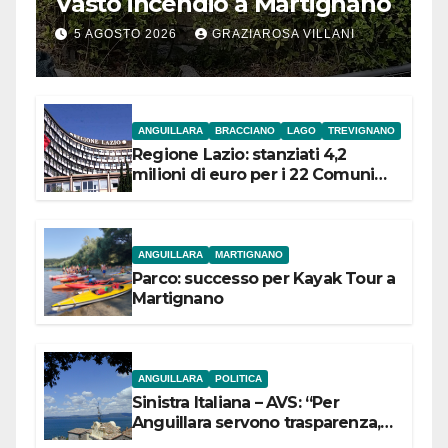
Vasto incendio a Martignano
5 AGOSTO 2026
GRAZIAROSA VILLANI
ANGUILLARA
BRACCIANO
LAGO
TREVIGNANO
Regione Lazio: stanziati 4,2
milioni di euro per i 22 Comuni
dell’Etruria Meridionale
ANGUILLARA
MARTIGNANO
Parco: successo per Kayak Tour a
Martignano
ANGUILLARA
POLITICA
Sinistra Italiana – AVS: “Per
Anguillara servono trasparenza,
partecipazione e scelte politiche