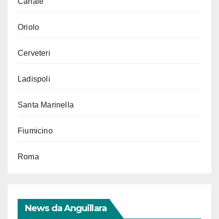
Canale
Oriolo
Cerveteri
Ladispoli
Santa Marinella
Fiumicino
Roma
News da Anguillara