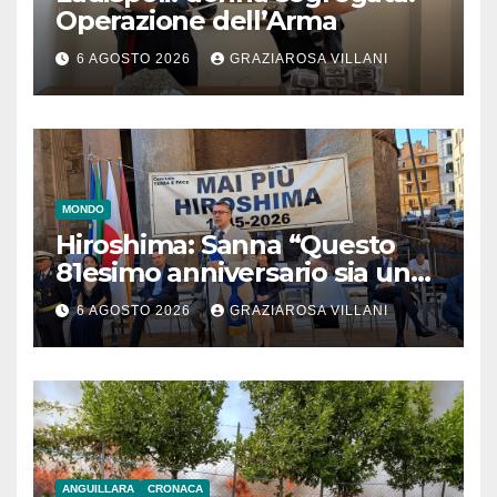
Operazione dell’Arma
6 AGOSTO 2026
GRAZIAROSA VILLANI
MONDO
Hiroshima: Sanna “Questo
81esimo anniversario sia un
monito per tutti”
6 AGOSTO 2026
GRAZIAROSA VILLANI
ANGUILLARA
CRONACA