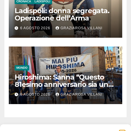
CRONACA
LADISPOLI
Ladispoli: donna segregata.
Operazione dell’Arma
6 AGOSTO 2026
GRAZIAROSA VILLANI
MONDO
Hiroshima: Sanna “Questo
81esimo anniversario sia un
monito per tutti”
6 AGOSTO 2026
GRAZIAROSA VILLANI