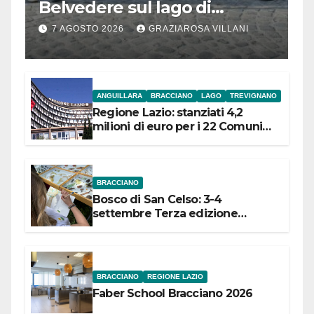
Belvedere sul lago di
Bracciano: ieri
7 AGOSTO 2026
GRAZIAROSA VILLANI
l’inaugurazione
ANGUILLARA
BRACCIANO
LAGO
TREVIGNANO
Regione Lazio: stanziati 4,2
milioni di euro per i 22 Comuni
dell’Etruria Meridionale
BRACCIANO
Bosco di San Celso: 3-4
settembre Terza edizione
Festival “Storie in cielo e in terra”
BRACCIANO
REGIONE LAZIO
Faber School Bracciano 2026