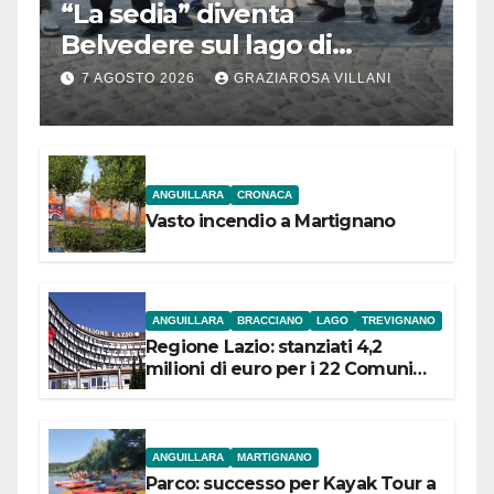
“La sedia” diventa
Belvedere sul lago di
Bracciano: ieri
7 AGOSTO 2026
GRAZIAROSA VILLANI
l’inaugurazione
ANGUILLARA
CRONACA
Vasto incendio a Martignano
ANGUILLARA
BRACCIANO
LAGO
TREVIGNANO
Regione Lazio: stanziati 4,2
milioni di euro per i 22 Comuni
dell’Etruria Meridionale
ANGUILLARA
MARTIGNANO
Parco: successo per Kayak Tour a