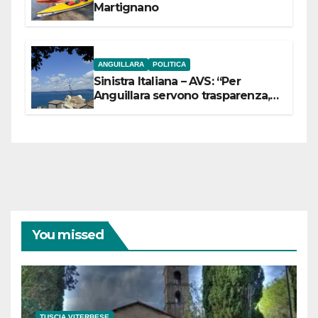
Martignano
ANGUILLARA
POLITICA
Sinistra Italiana – AVS: “Per
Anguillara servono trasparenza,
partecipazione e scelte politiche
coraggiose”
You missed
TUSCIA VITERBESE