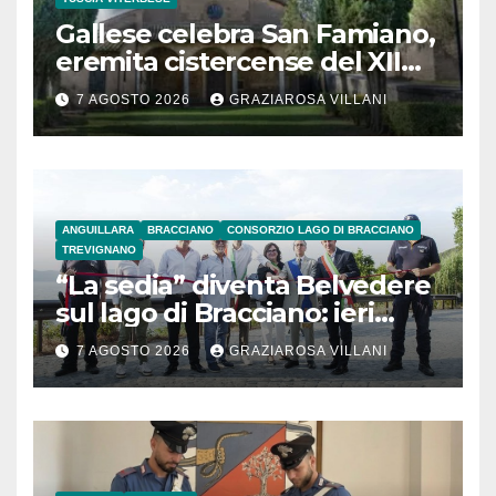
Gallese celebra San Famiano,
eremita cistercense del XII
secolo
7 AGOSTO 2026
GRAZIAROSA VILLANI
ANGUILLARA
BRACCIANO
CONSORZIO LAGO DI BRACCIANO
TREVIGNANO
“La sedia” diventa Belvedere
sul lago di Bracciano: ieri
l’inaugurazione
7 AGOSTO 2026
GRAZIAROSA VILLANI