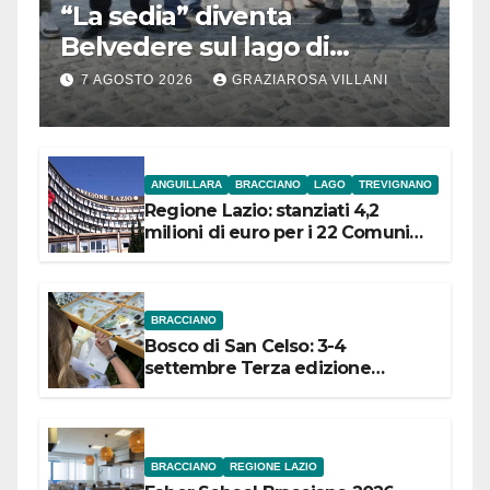
“La sedia” diventa
Belvedere sul lago di
Bracciano: ieri
7 AGOSTO 2026
GRAZIAROSA VILLANI
l’inaugurazione
ANGUILLARA
BRACCIANO
LAGO
TREVIGNANO
Regione Lazio: stanziati 4,2
milioni di euro per i 22 Comuni
dell’Etruria Meridionale
BRACCIANO
Bosco di San Celso: 3-4
settembre Terza edizione
Festival “Storie in cielo e in terra”
BRACCIANO
REGIONE LAZIO