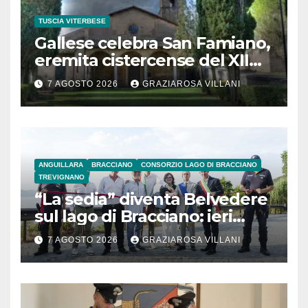
TUSCIA VITERBESE
Gallese celebra San Famiano,
eremita cistercense del XII
secolo
7 AGOSTO 2026
GRAZIAROSA VILLANI
ANGUILLARA
BRACCIANO
CONSORZIO LAGO DI BRACCIANO
TREVIGNANO
“La sedia” diventa Belvedere
sul lago di Bracciano: ieri
l’inaugurazione
7 AGOSTO 2026
GRAZIAROSA VILLANI