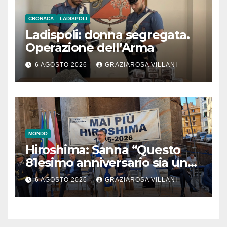
CRONACA
LADISPOLI
Ladispoli: donna segregata.
Operazione dell’Arma
6 AGOSTO 2026
GRAZIAROSA VILLANI
MONDO
Hiroshima: Sanna “Questo
81esimo anniversario sia un
monito per tutti”
6 AGOSTO 2026
GRAZIAROSA VILLANI