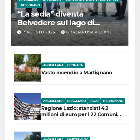
TREVIGNANO
“La sedia” diventa
Belvedere sul lago di
Bracciano: ieri
7 AGOSTO 2026
GRAZIAROSA VILLANI
l’inaugurazione
ANGUILLARA
CRONACA
Vasto incendio a Martignano
ANGUILLARA
BRACCIANO
LAGO
TREVIGNANO
Regione Lazio: stanziati 4,2
milioni di euro per i 22 Comuni
dell’Etruria Meridionale
ANGUILLARA
MARTIGNANO