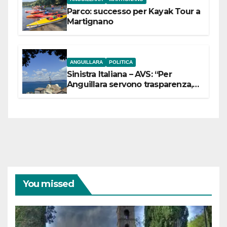
Parco: successo per Kayak Tour a
Martignano
ANGUILLARA
POLITICA
Sinistra Italiana – AVS: “Per
Anguillara servono trasparenza,
partecipazione e scelte politiche
coraggiose”
You missed