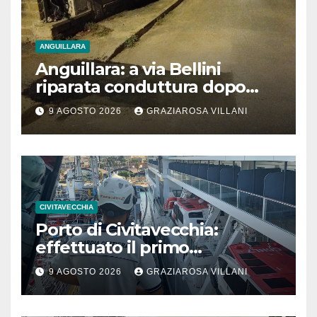
ANGUILLARA
Anguillara: a via Bellini
riparata conduttura dopo
segnalazione IdD
9 AGOSTO 2026
GRAZIAROSA VILLANI
CIVITAVECCHIA
Porto di Civitavecchia:
effettuato il primo
rifornimento di GNL ad una
9 AGOSTO 2026
GRAZIAROSA VILLANI
nave da crociera