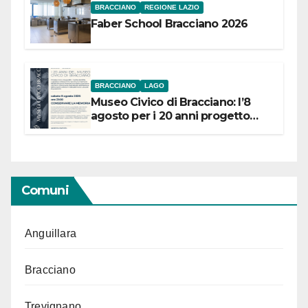
BRACCIANO
REGIONE LAZIO
Faber School Bracciano 2026
BRACCIANO
LAGO
Museo Civico di Bracciano: l’8
agosto per i 20 anni progetto
“Conservare la memoria”
Comuni
Anguillara
Bracciano
Trevignano