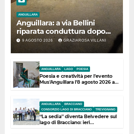
ANGUILLARA
Anguillara: a via Bellini
riparata conduttura dopo
segnalazione IdD
9 AGOSTO 2026
GRAZIAROSA VILLANI
ANGUILLARA
LAGO
POESIA
Poesia e creatività per l’evento
Mus’Anguillara l’8 agosto 2026 al
Museo Contadino
ANGUILLARA
BRACCIANO
CONSORZIO LAGO DI BRACCIANO
TREVIGNANO
“La sedia” diventa Belvedere sul
lago di Bracciano: ieri
l’inaugurazione