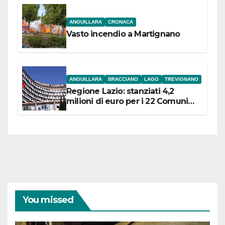
ANGUILLARA
CRONACA
Vasto incendio a Martignano
ANGUILLARA
BRACCIANO
LAGO
TREVIGNANO
Regione Lazio: stanziati 4,2
milioni di euro per i 22 Comuni
dell’Etruria Meridionale
You missed