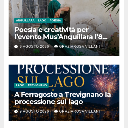
ANGUILLARA
LAGO
POESIA
Poesia e creatività per
l’evento Mus’Anguillara l’8
agosto 2026 al Museo
9 AGOSTO 2026
GRAZIAROSA VILLANI
Contadino
LAGO
TREVIGNANO
A Ferragosto a Trevignano la
processione sul lago
9 AGOSTO 2026
GRAZIAROSA VILLANI