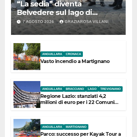
“La sedia” diventa
Belvedere sul lago di
Bracciano: ieri
7 AGOSTO 2026
GRAZIAROSA VILLANI
l’inaugurazione
ANGUILLARA
CRONACA
Vasto incendio a Martignano
ANGUILLARA
BRACCIANO
LAGO
TREVIGNANO
Regione Lazio: stanziati 4,2
milioni di euro per i 22 Comuni
dell’Etruria Meridionale
ANGUILLARA
MARTIGNANO
Parco: successo per Kayak Tour a