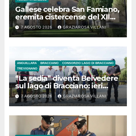
Gallese celebra San Famiano,
eremita cistercense del XII
secolo
7 AGOSTO 2026
GRAZIAROSA VILLANI
ANGUILLARA
BRACCIANO
CONSORZIO LAGO DI BRACCIANO
TREVIGNANO
“La sedia” diventa Belvedere
sul lago di Bracciano: ieri
l’inaugurazione
7 AGOSTO 2026
GRAZIAROSA VILLANI