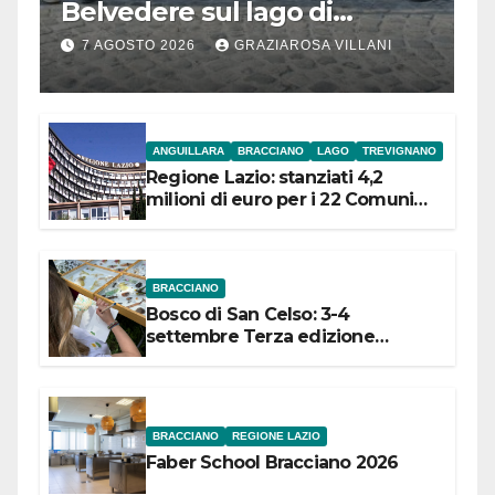
Belvedere sul lago di
Bracciano: ieri
7 AGOSTO 2026
GRAZIAROSA VILLANI
l’inaugurazione
ANGUILLARA
BRACCIANO
LAGO
TREVIGNANO
Regione Lazio: stanziati 4,2
milioni di euro per i 22 Comuni
dell’Etruria Meridionale
BRACCIANO
Bosco di San Celso: 3-4
settembre Terza edizione
Festival “Storie in cielo e in terra”
BRACCIANO
REGIONE LAZIO
Faber School Bracciano 2026