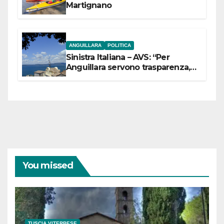
Martignano
ANGUILLARA
POLITICA
Sinistra Italiana – AVS: “Per
Anguillara servono trasparenza,
partecipazione e scelte politiche
coraggiose”
You missed
TUSCIA VITERBESE