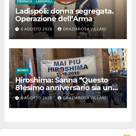
CRONACA
LADISPOLI
Ladispoli: donna segregata.
Operazione dell’Arma
6 AGOSTO 2026
GRAZIAROSA VILLANI
MONDO
Hiroshima: Sanna “Questo
81esimo anniversario sia un
monito per tutti”
6 AGOSTO 2026
GRAZIAROSA VILLANI