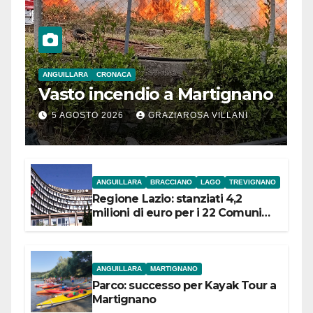
ANGUILLARA
CRONACA
Vasto incendio a Martignano
5 AGOSTO 2026
GRAZIAROSA VILLANI
ANGUILLARA
BRACCIANO
LAGO
TREVIGNANO
Regione Lazio: stanziati 4,2
milioni di euro per i 22 Comuni
dell’Etruria Meridionale
ANGUILLARA
MARTIGNANO
Parco: successo per Kayak Tour a
Martignano