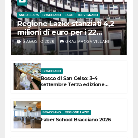
ANGUILLARA
BRACCIANO
LAGO
TREVIGNANO
Regione Lazio: stanziati 4,2
milioni di euro per i 22
Comuni dell’Etruria
5 AGOSTO 2026
GRAZIAROSA VILLANI
Meridionale
BRACCIANO
Bosco di San Celso: 3-4
settembre Terza edizione
Festival “Storie in cielo e in terra”
BRACCIANO
REGIONE LAZIO
Faber School Bracciano 2026