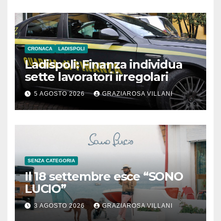
CRONACA
LADISPOLI
Ladispoli: Finanza individua
sette lavoratori irregolari
5 AGOSTO 2026
GRAZIAROSA VILLANI
SENZA CATEGORIA
Il 18 settembre esce “SONO
LUCIO”
3 AGOSTO 2026
GRAZIAROSA VILLANI