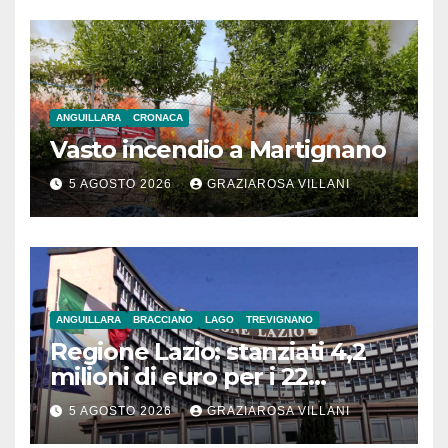
ANGUILLARA
CRONACA
Vasto incendio a Martignano
5 AGOSTO 2026
GRAZIAROSA VILLANI
ANGUILLARA
BRACCIANO
LAGO
TREVIGNANO
Regione Lazio: stanziati 4,2
milioni di euro per i 22
Comuni dell’Etruria
5 AGOSTO 2026
GRAZIAROSA VILLANI
Meridionale