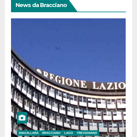
News da Bracciano
ANGUILLARA
BRACCIANO
LAGO
TREVIGNANO