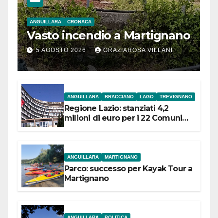
ANGUILLARA
CRONACA
Vasto incendio a Martignano
5 AGOSTO 2026
GRAZIAROSA VILLANI
ANGUILLARA
BRACCIANO
LAGO
TREVIGNANO
Regione Lazio: stanziati 4,2
milioni di euro per i 22 Comuni
dell’Etruria Meridionale
ANGUILLARA
MARTIGNANO
Parco: successo per Kayak Tour a
Martignano
ANGUILLARA
POLITICA