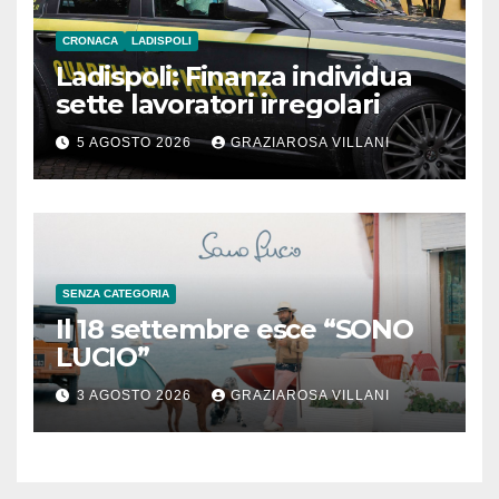
CRONACA
LADISPOLI
Ladispoli: Finanza individua
sette lavoratori irregolari
5 AGOSTO 2026
GRAZIAROSA VILLANI
SENZA CATEGORIA
Il 18 settembre esce “SONO
LUCIO”
3 AGOSTO 2026
GRAZIAROSA VILLANI