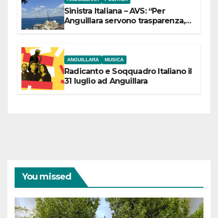
Sinistra Italiana – AVS: “Per
Anguillara servono trasparenza,
partecipazione e scelte politiche
coraggiose”
ANGUILLARA
MUSICA
Radicanto e Soqquadro Italiano il
31 luglio ad Anguillara
You missed