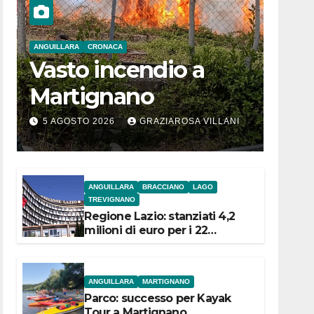
ANGUILLARA
CRONACA
Vasto incendio a
Martignano
5 AGOSTO 2026
GRAZIAROSA VILLANI
ANGUILLARA
BRACCIANO
LAGO
TREVIGNANO
Regione Lazio: stanziati 4,2
milioni di euro per i 22
Comuni dell’Etruria
Meridionale
ANGUILLARA
MARTIGNANO
Parco: successo per Kayak
Tour a Martignano