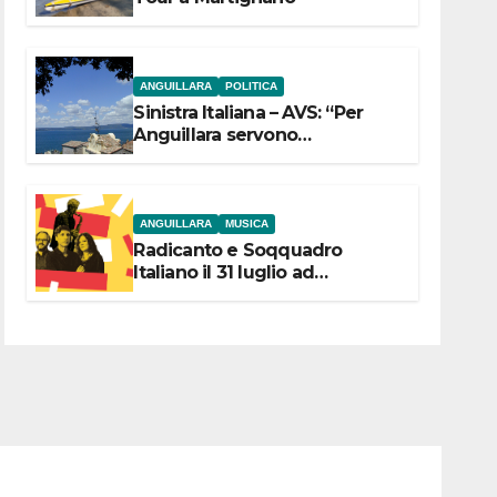
ANGUILLARA
POLITICA
Sinistra Italiana – AVS: “Per
Anguillara servono
trasparenza, partecipazione e
scelte politiche coraggiose”
ANGUILLARA
MUSICA
Radicanto e Soqquadro
Italiano il 31 luglio ad
Anguillara