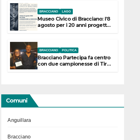
BRACCIANO
LAGO
Museo Civico di Bracciano: l’8
agosto per i 20 anni progetto
“Conservare la memoria”
BRACCIANO
POLITICA
Bracciano Partecipa fa centro
con due campionesse di Tiro
a Segno in vista delle urne
Comuni
Anguillara
Bracciano