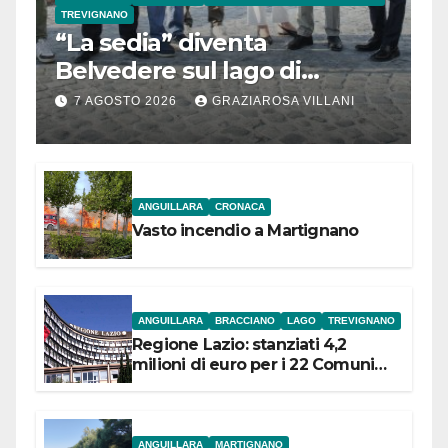
TREVIGNANO
“La sedia” diventa
Belvedere sul lago di
Bracciano: ieri
7 AGOSTO 2026
GRAZIAROSA VILLANI
l’inaugurazione
ANGUILLARA
CRONACA
Vasto incendio a Martignano
ANGUILLARA
BRACCIANO
LAGO
TREVIGNANO
Regione Lazio: stanziati 4,2
milioni di euro per i 22 Comuni
dell’Etruria Meridionale
ANGUILLARA
MARTIGNANO