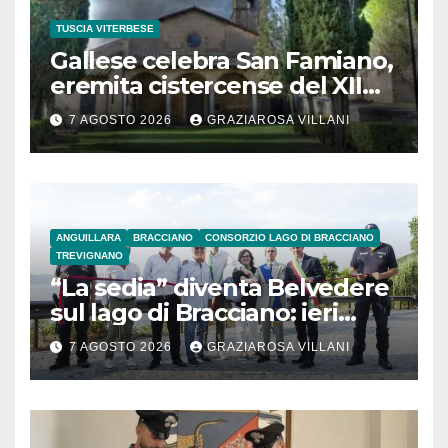
TUSCIA VITERBESE
Gallese celebra San Famiano,
eremita cistercense del XII
secolo
7 AGOSTO 2026
GRAZIAROSA VILLANI
ANGUILLARA
BRACCIANO
CONSORZIO LAGO DI BRACCIANO
TREVIGNANO
“La sedia” diventa Belvedere
sul lago di Bracciano: ieri
l’inaugurazione
7 AGOSTO 2026
GRAZIAROSA VILLANI