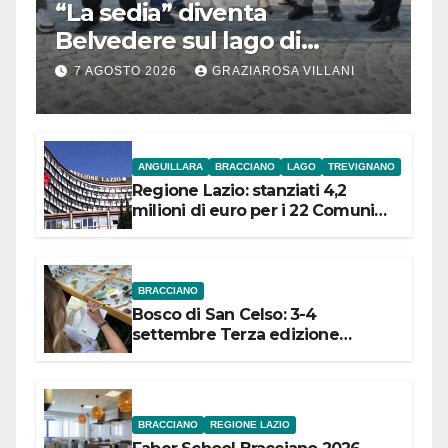
“La sedia” diventa
Belvedere sul lago di
Bracciano: ieri
7 AGOSTO 2026
GRAZIAROSA VILLANI
l’inaugurazione
ANGUILLARA
BRACCIANO
LAGO
TREVIGNANO
Regione Lazio: stanziati 4,2
milioni di euro per i 22 Comuni
dell’Etruria Meridionale
BRACCIANO
Bosco di San Celso: 3-4
settembre Terza edizione
Festival “Storie in cielo e in terra”
BRACCIANO
REGIONE LAZIO