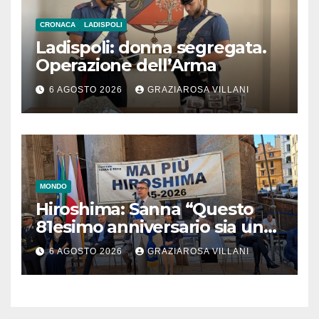
CRONACA
LADISPOLI
Ladispoli: donna segregata.
Operazione dell’Arma
6 AGOSTO 2026
GRAZIAROSA VILLANI
MONDO
Hiroshima: Sanna “Questo
81esimo anniversario sia un
monito per tutti”
6 AGOSTO 2026
GRAZIAROSA VILLANI