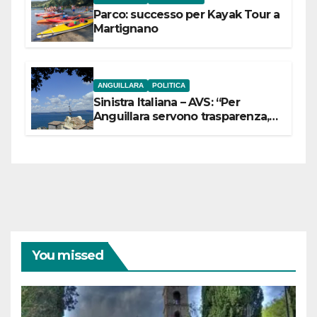
Parco: successo per Kayak Tour a
Martignano
ANGUILLARA
POLITICA
Sinistra Italiana – AVS: “Per
Anguillara servono trasparenza,
partecipazione e scelte politiche
coraggiose”
You missed