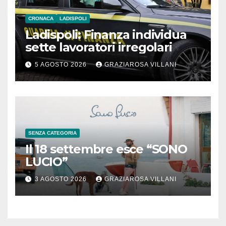
CRONACA
LADISPOLI
Ladispoli: Finanza individua
sette lavoratori irregolari
5 AGOSTO 2026
GRAZIAROSA VILLANI
SENZA CATEGORIA
Il 18 settembre esce “SONO
LUCIO”
3 AGOSTO 2026
GRAZIAROSA VILLANI