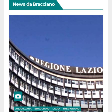
News da Bracciano
ANGUILLARA
BRACCIANO
LAGO
TREVIGNANO