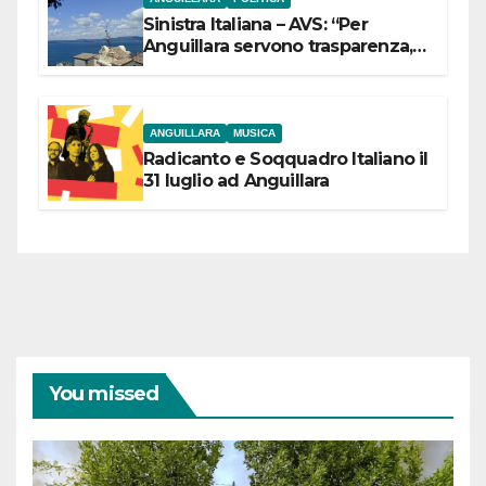
Sinistra Italiana – AVS: “Per
Anguillara servono trasparenza,
partecipazione e scelte politiche
coraggiose”
ANGUILLARA
MUSICA
Radicanto e Soqquadro Italiano il
31 luglio ad Anguillara
You missed