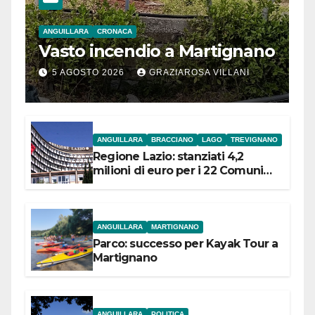
ANGUILLARA
CRONACA
Vasto incendio a Martignano
5 AGOSTO 2026
GRAZIAROSA VILLANI
ANGUILLARA
BRACCIANO
LAGO
TREVIGNANO
Regione Lazio: stanziati 4,2
milioni di euro per i 22 Comuni
dell’Etruria Meridionale
ANGUILLARA
MARTIGNANO
Parco: successo per Kayak Tour a
Martignano
ANGUILLARA
POLITICA