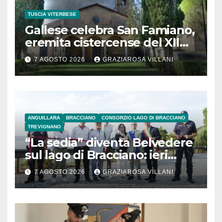
TUSCIA VITERBESE
Gallese celebra San Famiano,
eremita cistercense del XII
secolo
7 AGOSTO 2026
GRAZIAROSA VILLANI
ANGUILLARA
BRACCIANO
CONSORZIO LAGO DI BRACCIANO
TREVIGNANO
“La sedia” diventa Belvedere
sul lago di Bracciano: ieri
l’inaugurazione
7 AGOSTO 2026
GRAZIAROSA VILLANI