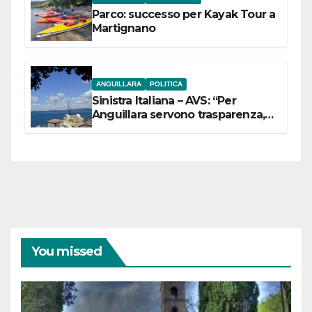
Parco: successo per Kayak Tour a
Martignano
ANGUILLARA
POLITICA
Sinistra Italiana – AVS: “Per
Anguillara servono trasparenza,
partecipazione e scelte politiche
coraggiose”
You missed