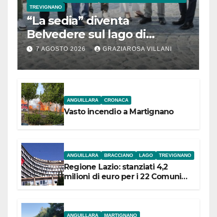
TREVIGNANO
“La sedia” diventa
Belvedere sul lago di
Bracciano: ieri
7 AGOSTO 2026
GRAZIAROSA VILLANI
l’inaugurazione
ANGUILLARA
CRONACA
Vasto incendio a Martignano
ANGUILLARA
BRACCIANO
LAGO
TREVIGNANO
Regione Lazio: stanziati 4,2
milioni di euro per i 22 Comuni
dell’Etruria Meridionale
ANGUILLARA
MARTIGNANO