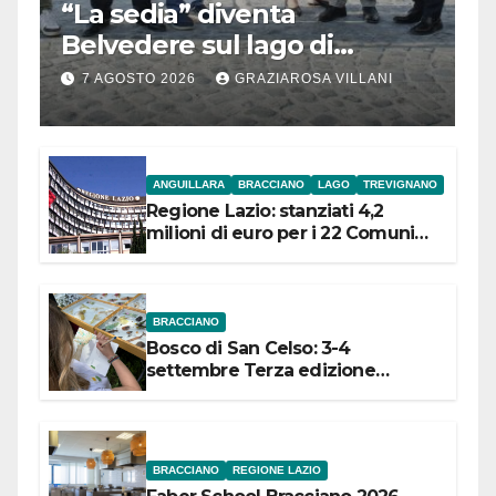
“La sedia” diventa
Belvedere sul lago di
Bracciano: ieri
7 AGOSTO 2026
GRAZIAROSA VILLANI
l’inaugurazione
ANGUILLARA
BRACCIANO
LAGO
TREVIGNANO
Regione Lazio: stanziati 4,2
milioni di euro per i 22 Comuni
dell’Etruria Meridionale
BRACCIANO
Bosco di San Celso: 3-4
settembre Terza edizione
Festival “Storie in cielo e in terra”
BRACCIANO
REGIONE LAZIO