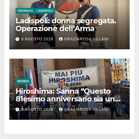
CRONACA
LADISPOLI
Ladispoli: donna segregata.
Operazione dell’Arma
6 AGOSTO 2026
GRAZIAROSA VILLANI
MONDO
Hiroshima: Sanna “Questo
81esimo anniversario sia un
monito per tutti”
6 AGOSTO 2026
GRAZIAROSA VILLANI