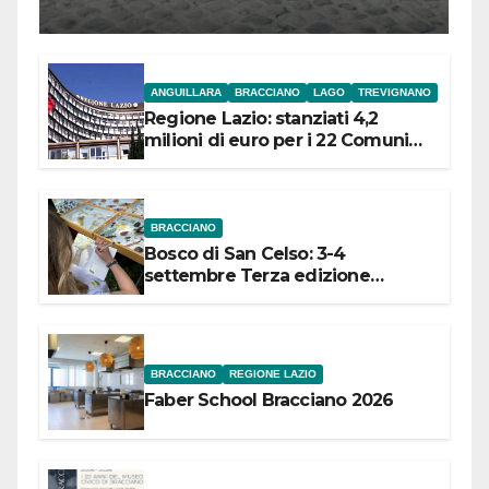
l’inaugurazione
ANGUILLARA
BRACCIANO
LAGO
TREVIGNANO
Regione Lazio: stanziati 4,2
milioni di euro per i 22 Comuni
dell’Etruria Meridionale
BRACCIANO
Bosco di San Celso: 3-4
settembre Terza edizione
Festival “Storie in cielo e in terra”
BRACCIANO
REGIONE LAZIO
Faber School Bracciano 2026