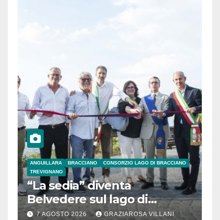
ANGUILLARA
BRACCIANO
CONSORZIO LAGO DI BRACCIANO
TREVIGNANO
“La sedia” diventa
Belvedere sul lago di
Bracciano: ieri
7 AGOSTO 2026
GRAZIAROSA VILLANI