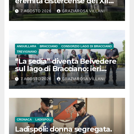
eremita cistercense del XII
secolo
7 AGOSTO 2026
GRAZIAROSA VILLANI
ANGUILLARA
BRACCIANO
CONSORZIO LAGO DI BRACCIANO
TREVIGNANO
“La sedia” diventa Belvedere
sul lago di Bracciano: ieri
l’inaugurazione
7 AGOSTO 2026
GRAZIAROSA VILLANI
CRONACA
LADISPOLI
Ladispoli: donna segregata.