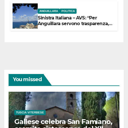
ANGUILLARA
POLITICA
Sinistra Italiana – AVS: “Per
Anguillara servono trasparenza,
partecipazione e scelte politiche
coraggiose”
You missed
TUSCIA VITERBESE
Gallese celebra San Famiano,