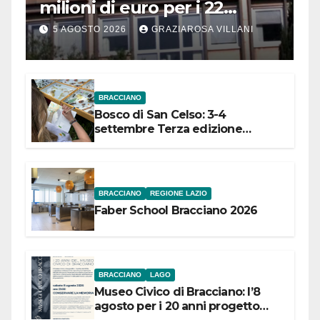
milioni di euro per i 22
Comuni dell’Etruria
5 AGOSTO 2026
GRAZIAROSA VILLANI
Meridionale
BRACCIANO
Bosco di San Celso: 3-4
settembre Terza edizione
Festival “Storie in cielo e in terra”
BRACCIANO
REGIONE LAZIO
Faber School Bracciano 2026
BRACCIANO
LAGO
Museo Civico di Bracciano: l’8
agosto per i 20 anni progetto