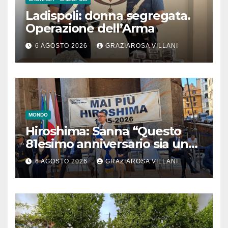
Ladispoli: donna segregata.
Operazione dell’Arma
6 AGOSTO 2026
GRAZIAROSA VILLANI
MONDO
Hiroshima: Sanna “Questo
81esimo anniversario sia un
monito per tutti”
6 AGOSTO 2026
GRAZIAROSA VILLANI