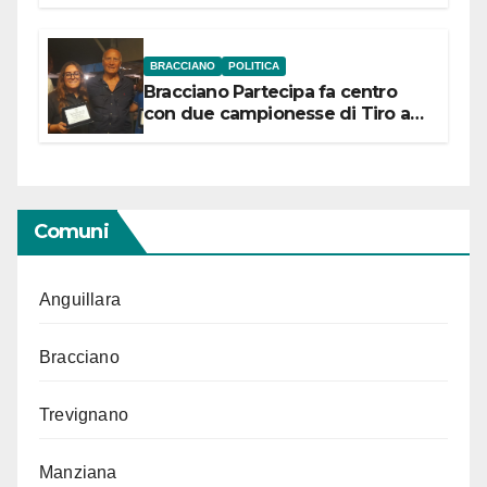
“Conservare la memoria”
BRACCIANO
POLITICA
Bracciano Partecipa fa centro
con due campionesse di Tiro a
Segno in vista delle urne
Comuni
Anguillara
Bracciano
Trevignano
Manziana