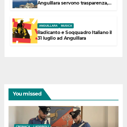
Anguillara servono trasparenza,
partecipazione e scelte politiche
coraggiose”
ANGUILLARA
MUSICA
Radicanto e Soqquadro Italiano il
31 luglio ad Anguillara
You missed
CRONACA
LADISPOLI