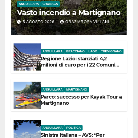
ANGUILLARA
CRONACA
Vasto incendio a Martignano
5 AGOSTO 2026
GRAZIAROSA VILLANI
ANGUILLARA
BRACCIANO
LAGO
TREVIGNANO
Regione Lazio: stanziati 4,2
milioni di euro per i 22 Comuni
dell’Etruria Meridionale
ANGUILLARA
MARTIGNANO
Parco: successo per Kayak Tour a
Martignano
ANGUILLARA
POLITICA
Sinistra Italiana – AVS: “Per