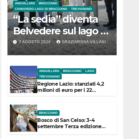
ANGUILLARA
BRACCIANO
CONSORZIO LAGO DI BRACCIANO
TREVIGNANO
“La sedia” diventa
Belvedere sul lago di
Bracciano: ieri
7 AGOSTO 2026
GRAZIAROSA VILLANI
l’inaugurazione
ANGUILLARA
BRACCIANO
LAGO
TREVIGNANO
Regione Lazio: stanziati 4,2
milioni di euro per i 22
Comuni dell’Etruria
Meridionale
BRACCIANO
Bosco di San Celso: 3-4
settembre Terza edizione
Festival “Storie in cielo e in
terra”