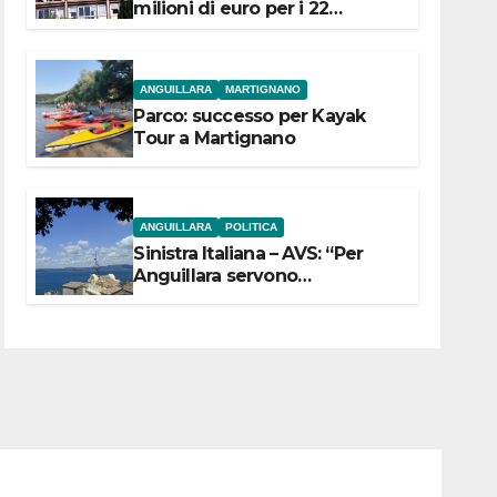
milioni di euro per i 22
Comuni dell’Etruria
Meridionale
ANGUILLARA
MARTIGNANO
Parco: successo per Kayak
Tour a Martignano
ANGUILLARA
POLITICA
Sinistra Italiana – AVS: “Per
Anguillara servono
trasparenza, partecipazione e
scelte politiche coraggiose”