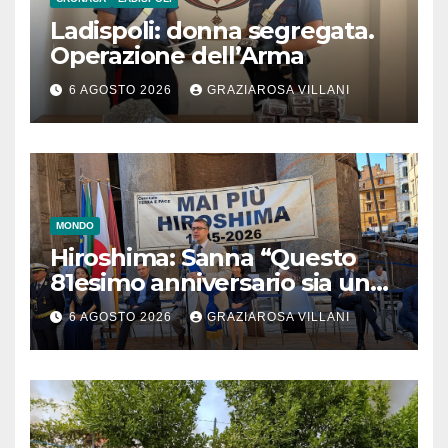
Ladispoli: donna segregata.
Operazione dell’Arma
6 AGOSTO 2026
GRAZIAROSA VILLANI
MONDO
Hiroshima: Sanna “Questo
81esimo anniversario sia un
monito per tutti”
6 AGOSTO 2026
GRAZIAROSA VILLANI