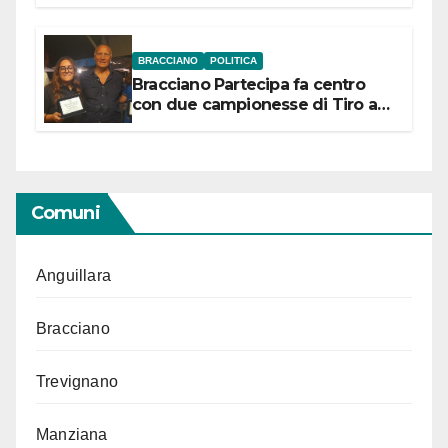
“Conservare la memoria”
BRACCIANO
POLITICA
Bracciano Partecipa fa centro
con due campionesse di Tiro a
Segno in vista delle urne
Comuni
Anguillara
Bracciano
Trevignano
Manziana