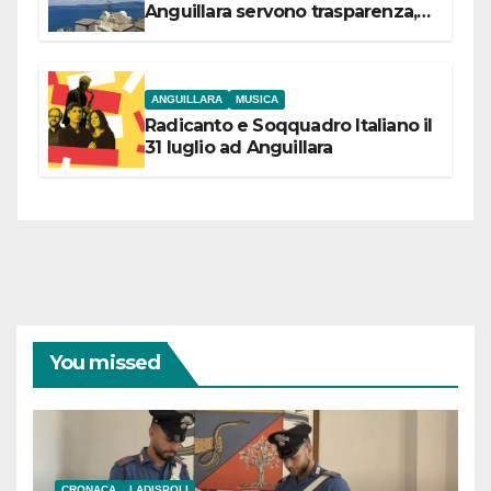
Anguillara servono trasparenza,
partecipazione e scelte politiche
coraggiose”
ANGUILLARA
MUSICA
Radicanto e Soqquadro Italiano il
31 luglio ad Anguillara
You missed
CRONACA
LADISPOLI