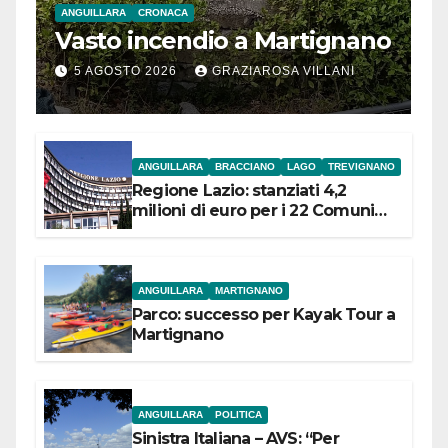
ANGUILLARA
CRONACA
Vasto incendio a Martignano
5 AGOSTO 2026
GRAZIAROSA VILLANI
ANGUILLARA
BRACCIANO
LAGO
TREVIGNANO
Regione Lazio: stanziati 4,2
milioni di euro per i 22 Comuni
dell’Etruria Meridionale
ANGUILLARA
MARTIGNANO
Parco: successo per Kayak Tour a
Martignano
ANGUILLARA
POLITICA
Sinistra Italiana – AVS: “Per