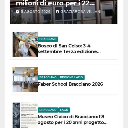
milioni di euro per i 22
Comuni dell’Etruria
5 AGOSTO 2026
GRAZIAROSA VILLANI
Meridionale
BRACCIANO
Bosco di San Celso: 3-4
settembre Terza edizione
Festival “Storie in cielo e in terra”
BRACCIANO
REGIONE LAZIO
Faber School Bracciano 2026
BRACCIANO
LAGO
Museo Civico di Bracciano: l’8
agosto per i 20 anni progetto