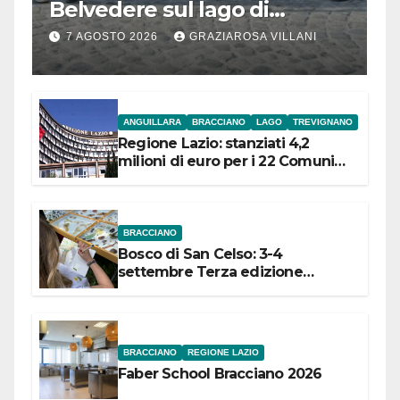
Belvedere sul lago di
Bracciano: ieri
7 AGOSTO 2026
GRAZIAROSA VILLANI
l’inaugurazione
ANGUILLARA
BRACCIANO
LAGO
TREVIGNANO
Regione Lazio: stanziati 4,2
milioni di euro per i 22 Comuni
dell’Etruria Meridionale
BRACCIANO
Bosco di San Celso: 3-4
settembre Terza edizione
Festival “Storie in cielo e in terra”
BRACCIANO
REGIONE LAZIO
Faber School Bracciano 2026