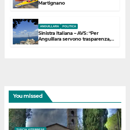
Martignano
ANGUILLARA
POLITICA
Sinistra Italiana – AVS: “Per
Anguillara servono trasparenza,
partecipazione e scelte politiche
coraggiose”
You missed
TUSCIA VITERBESE