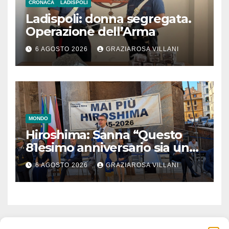
CRONACA
LADISPOLI
Ladispoli: donna segregata.
Operazione dell’Arma
6 AGOSTO 2026
GRAZIAROSA VILLANI
MONDO
Hiroshima: Sanna “Questo
81esimo anniversario sia un
monito per tutti”
6 AGOSTO 2026
GRAZIAROSA VILLANI