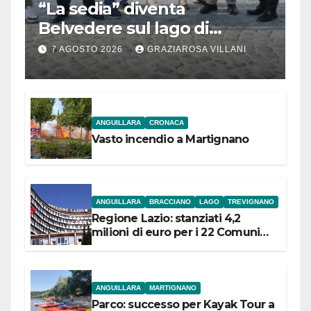
“La sedia” diventa
Belvedere sul lago di
Bracciano: ieri
7 AGOSTO 2026
GRAZIAROSA VILLANI
l’inaugurazione
ANGUILLARA
CRONACA
Vasto incendio a Martignano
ANGUILLARA
BRACCIANO
LAGO
TREVIGNANO
Regione Lazio: stanziati 4,2
milioni di euro per i 22 Comuni
dell’Etruria Meridionale
ANGUILLARA
MARTIGNANO
Parco: successo per Kayak Tour a