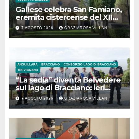
Gallese celebra San Famiano,
eremita cistercense del XII
secolo
7 AGOSTO 2026
GRAZIAROSA VILLANI
ANGUILLARA
BRACCIANO
CONSORZIO LAGO DI BRACCIANO
TREVIGNANO
“La sedia” diventa Belvedere
sul lago di Bracciano: ieri
l’inaugurazione
7 AGOSTO 2026
GRAZIAROSA VILLANI