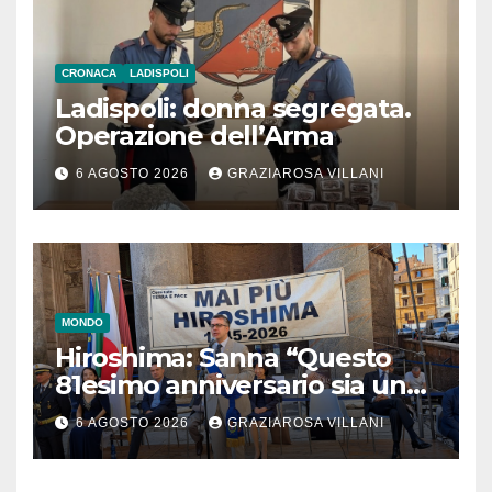
CRONACA
LADISPOLI
Ladispoli: donna segregata.
Operazione dell’Arma
6 AGOSTO 2026
GRAZIAROSA VILLANI
MONDO
Hiroshima: Sanna “Questo
81esimo anniversario sia un
monito per tutti”
6 AGOSTO 2026
GRAZIAROSA VILLANI