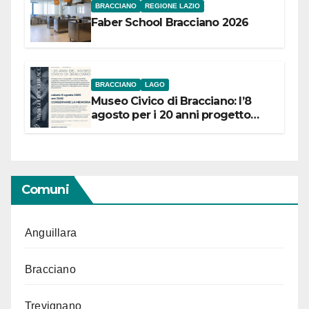
BRACCIANO
REGIONE LAZIO
Faber School Bracciano 2026
BRACCIANO
LAGO
Museo Civico di Bracciano: l’8
agosto per i 20 anni progetto
“Conservare la memoria”
Comuni
Anguillara
Bracciano
Trevignano