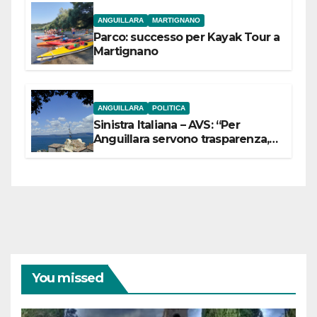
ANGUILLARA
MARTIGNANO
Parco: successo per Kayak Tour a
Martignano
ANGUILLARA
POLITICA
Sinistra Italiana – AVS: “Per
Anguillara servono trasparenza,
partecipazione e scelte politiche
coraggiose”
You missed