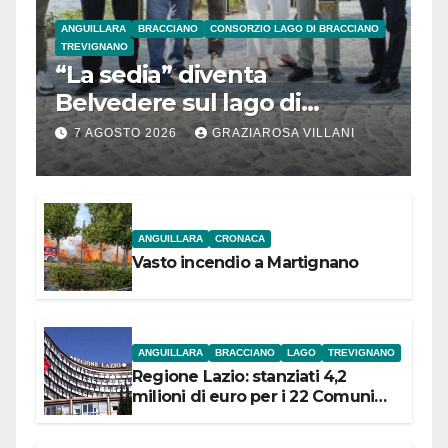
ANGUILLARA
BRACCIANO
CONSORZIO LAGO DI BRACCIANO
TREVIGNANO
“La sedia” diventa
Belvedere sul lago di
Bracciano: ieri
7 AGOSTO 2026
GRAZIAROSA VILLANI
l’inaugurazione
ANGUILLARA
CRONACA
Vasto incendio a Martignano
ANGUILLARA
BRACCIANO
LAGO
TREVIGNANO
Regione Lazio: stanziati 4,2
milioni di euro per i 22 Comuni
dell’Etruria Meridionale