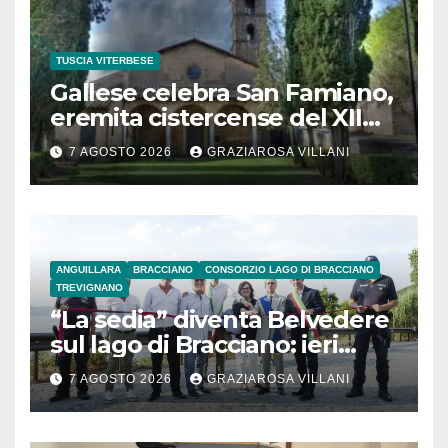
TUSCIA VITERBESE
Gallese celebra San Famiano,
eremita cistercense del XII
secolo
7 AGOSTO 2026
GRAZIAROSA VILLANI
ANGUILLARA
BRACCIANO
CONSORZIO LAGO DI BRACCIANO
TREVIGNANO
“La sedia” diventa Belvedere
sul lago di Bracciano: ieri
l’inaugurazione
7 AGOSTO 2026
GRAZIAROSA VILLANI