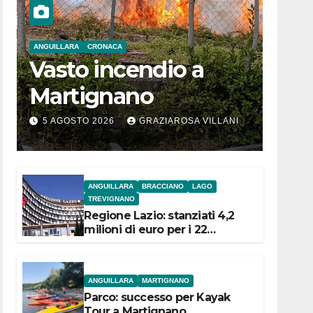
ANGUILLARA
CRONACA
Vasto incendio a
Martignano
5 AGOSTO 2026
GRAZIAROSA VILLANI
ANGUILLARA
BRACCIANO
LAGO
TREVIGNANO
Regione Lazio: stanziati 4,2
milioni di euro per i 22
Comuni dell’Etruria
Meridionale
ANGUILLARA
MARTIGNANO
Parco: successo per Kayak
Tour a Martignano