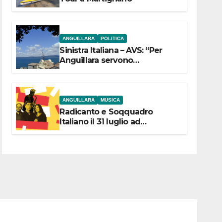
ANGUILLARA
POLITICA
Sinistra Italiana – AVS: “Per
Anguillara servono
trasparenza, partecipazione e
scelte politiche coraggiose”
ANGUILLARA
MUSICA
Radicanto e Soqquadro
Italiano il 31 luglio ad
Anguillara