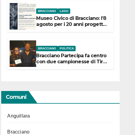
BRACCIANO
LAGO
Museo Civico di Bracciano: l’8
agosto per i 20 anni progetto
“Conservare la memoria”
BRACCIANO
POLITICA
Bracciano Partecipa fa centro
con due campionesse di Tiro
a Segno in vista delle urne
Comuni
Anguillara
Bracciano