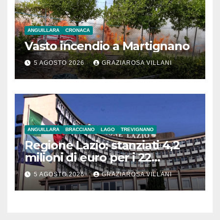
ANGUILLARA
CRONACA
Vasto incendio a Martignano
5 AGOSTO 2026
GRAZIAROSA VILLANI
ANGUILLARA
BRACCIANO
LAGO
TREVIGNANO
Regione Lazio: stanziati 4,2
milioni di euro per i 22
Comuni dell’Etruria
5 AGOSTO 2026
GRAZIAROSA VILLANI
Meridionale