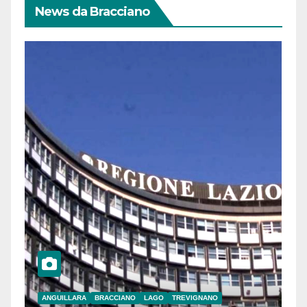
News da Bracciano
ANGUILLARA
BRACCIANO
LAGO
TREVIGNANO