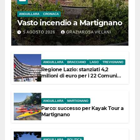
ANGUILLARA
CRONACA
Vasto incendio a Martignano
5 AGOSTO 2026
GRAZIAROSA VILLANI
ANGUILLARA
BRACCIANO
LAGO
TREVIGNANO
Regione Lazio: stanziati 4,2
milioni di euro per i 22 Comuni
dell’Etruria Meridionale
ANGUILLARA
MARTIGNANO
Parco: successo per Kayak Tour a
Martignano
ANGUILLARA
POLITICA