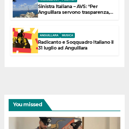
Sinistra Italiana – AVS: “Per
Anguillara servono trasparenza,
partecipazione e scelte politiche
coraggiose”
ANGUILLARA
MUSICA
Radicanto e Soqquadro Italiano il
31 luglio ad Anguillara
You missed