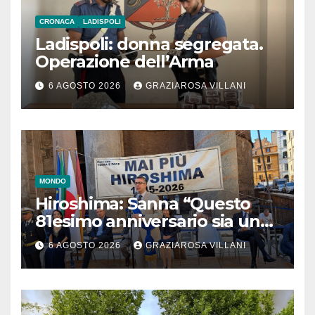
CRONACA
LADISPOLI
Ladispoli: donna segregata.
Operazione dell’Arma
6 AGOSTO 2026
GRAZIAROSA VILLANI
MONDO
Hiroshima: Sanna “Questo
81esimo anniversario sia un
monito per tutti”
6 AGOSTO 2026
GRAZIAROSA VILLANI