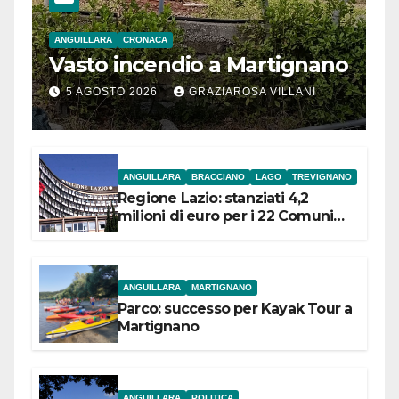
ANGUILLARA
CRONACA
Vasto incendio a Martignano
5 AGOSTO 2026
GRAZIAROSA VILLANI
ANGUILLARA
BRACCIANO
LAGO
TREVIGNANO
Regione Lazio: stanziati 4,2
milioni di euro per i 22 Comuni
dell’Etruria Meridionale
ANGUILLARA
MARTIGNANO
Parco: successo per Kayak Tour a
Martignano
ANGUILLARA
POLITICA