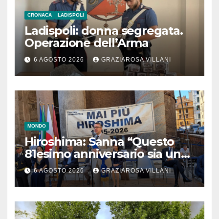
CRONACA
LADISPOLI
Ladispoli: donna segregata.
Operazione dell’Arma
6 AGOSTO 2026
GRAZIAROSA VILLANI
MONDO
Hiroshima: Sanna “Questo
81esimo anniversario sia un
monito per tutti”
6 AGOSTO 2026
GRAZIAROSA VILLANI