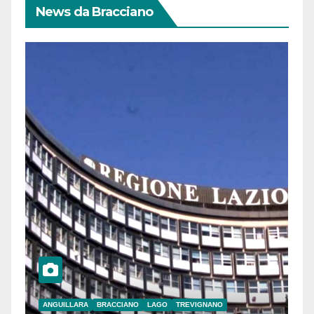
News da Bracciano
ANGUILLARA
BRACCIANO
LAGO
TREVIGNANO