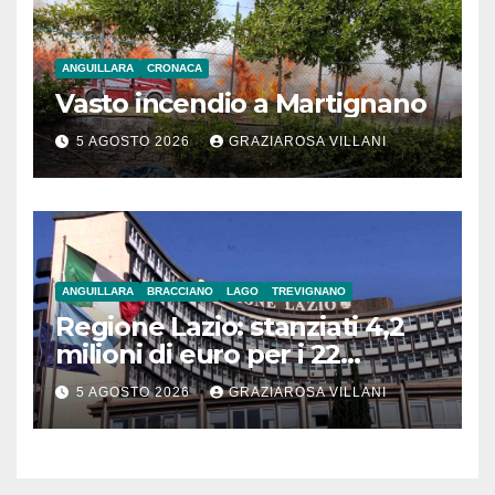
ANGUILLARA
CRONACA
Vasto incendio a Martignano
5 AGOSTO 2026
GRAZIAROSA VILLANI
ANGUILLARA
BRACCIANO
LAGO
TREVIGNANO
Regione Lazio: stanziati 4,2
milioni di euro per i 22
Comuni dell’Etruria
5 AGOSTO 2026
GRAZIAROSA VILLANI
Meridionale