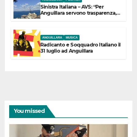
Sinistra Italiana – AVS: “Per
Anguillara servono trasparenza,
partecipazione e scelte politiche
coraggiose”
ANGUILLARA
MUSICA
Radicanto e Soqquadro Italiano il
31 luglio ad Anguillara
You missed