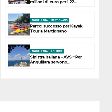
milioni di euro per i 22
Comuni dell’Etruria
Meridionale
ANGUILLARA
MARTIGNANO
Parco: successo per Kayak
Tour a Martignano
ANGUILLARA
POLITICA
Sinistra Italiana – AVS: “Per
Anguillara servono
trasparenza, partecipazione e
scelte politiche coraggiose”