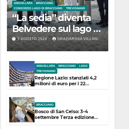
ANGUILLARA
BRACCIANO
CONSORZIO LAGO DI BRACCIANO
TREVIGNANO
“La sedia” diventa
Belvedere sul lago di
Bracciano: ieri
7 AGOSTO 2026
GRAZIAROSA VILLANI
l’inaugurazione
ANGUILLARA
BRACCIANO
LAGO
TREVIGNANO
Regione Lazio: stanziati 4,2
milioni di euro per i 22
Comuni dell’Etruria
Meridionale
BRACCIANO
Bosco di San Celso: 3-4
settembre Terza edizione
Festival “Storie in cielo e in
terra”