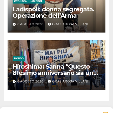
CRONACA
LADISPOLI
Ladispoli: donna segregata.
Operazione dell’Arma
6 AGOSTO 2026
GRAZIAROSA VILLANI
MONDO
Hiroshima: Sanna “Questo
81esimo anniversario sia un
monito per tutti”
6 AGOSTO 2026
GRAZIAROSA VILLANI