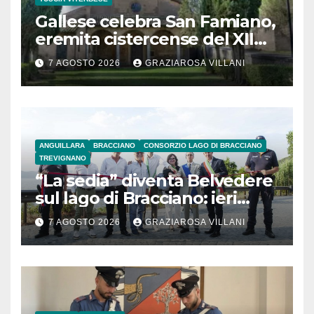
Gallese celebra San Famiano,
eremita cistercense del XII
secolo
7 AGOSTO 2026
GRAZIAROSA VILLANI
ANGUILLARA
BRACCIANO
CONSORZIO LAGO DI BRACCIANO
TREVIGNANO
“La sedia” diventa Belvedere
sul lago di Bracciano: ieri
l’inaugurazione
7 AGOSTO 2026
GRAZIAROSA VILLANI