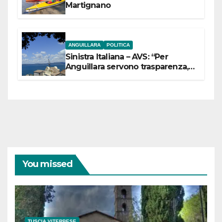
Martignano
ANGUILLARA
POLITICA
Sinistra Italiana – AVS: “Per
Anguillara servono trasparenza,
partecipazione e scelte politiche
coraggiose”
You missed
TUSCIA VITERBESE