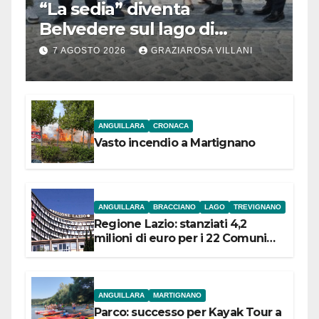
“La sedia” diventa
Belvedere sul lago di
Bracciano: ieri
7 AGOSTO 2026
GRAZIAROSA VILLANI
l’inaugurazione
ANGUILLARA
CRONACA
Vasto incendio a Martignano
ANGUILLARA
BRACCIANO
LAGO
TREVIGNANO
Regione Lazio: stanziati 4,2
milioni di euro per i 22 Comuni
dell’Etruria Meridionale
ANGUILLARA
MARTIGNANO
Parco: successo per Kayak Tour a