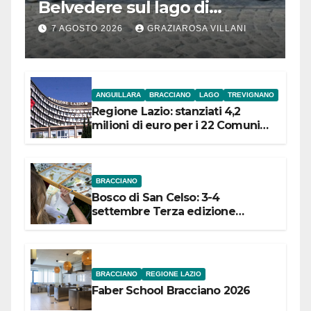
Belvedere sul lago di
Bracciano: ieri
7 AGOSTO 2026
GRAZIAROSA VILLANI
l’inaugurazione
ANGUILLARA
BRACCIANO
LAGO
TREVIGNANO
Regione Lazio: stanziati 4,2
milioni di euro per i 22 Comuni
dell’Etruria Meridionale
BRACCIANO
Bosco di San Celso: 3-4
settembre Terza edizione
Festival “Storie in cielo e in terra”
BRACCIANO
REGIONE LAZIO
Faber School Bracciano 2026