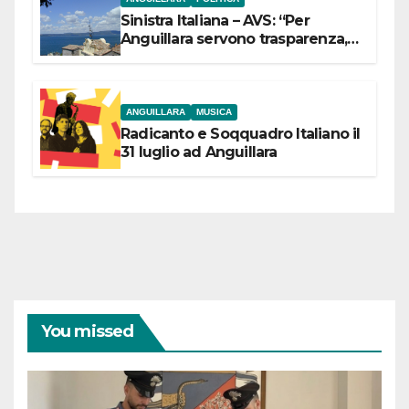
Sinistra Italiana – AVS: “Per
Anguillara servono trasparenza,
partecipazione e scelte politiche
coraggiose”
ANGUILLARA
MUSICA
Radicanto e Soqquadro Italiano il
31 luglio ad Anguillara
You missed