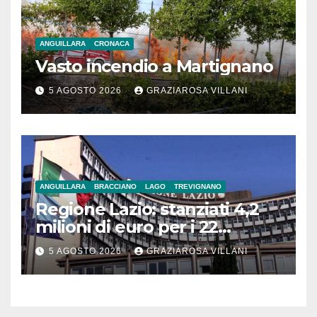
ANGUILLARA
CRONACA
Vasto incendio a Martignano
5 AGOSTO 2026
GRAZIAROSA VILLANI
ANGUILLARA
BRACCIANO
LAGO
TREVIGNANO
Regione Lazio: stanziati 4,2
milioni di euro per i 22
Comuni dell’Etruria
5 AGOSTO 2026
GRAZIAROSA VILLANI
Meridionale