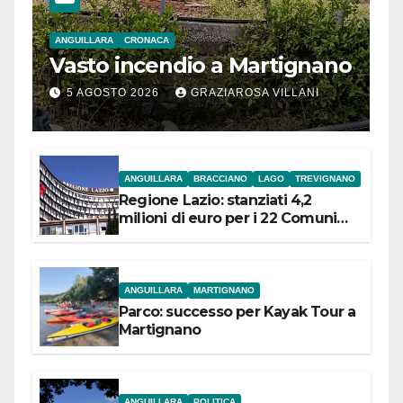
ANGUILLARA
CRONACA
Vasto incendio a Martignano
5 AGOSTO 2026
GRAZIAROSA VILLANI
ANGUILLARA
BRACCIANO
LAGO
TREVIGNANO
Regione Lazio: stanziati 4,2
milioni di euro per i 22 Comuni
dell’Etruria Meridionale
ANGUILLARA
MARTIGNANO
Parco: successo per Kayak Tour a
Martignano
ANGUILLARA
POLITICA