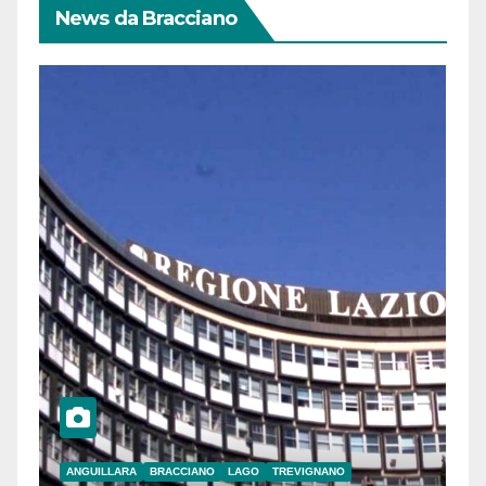
News da Bracciano
ANGUILLARA
BRACCIANO
LAGO
TREVIGNANO