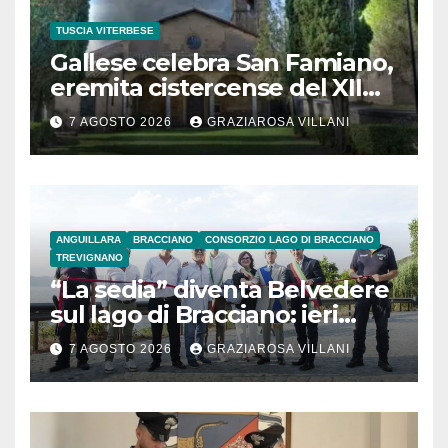
TUSCIA VITERBESE
Gallese celebra San Famiano,
eremita cistercense del XII
secolo
7 AGOSTO 2026
GRAZIAROSA VILLANI
ANGUILLARA
BRACCIANO
CONSORZIO LAGO DI BRACCIANO
TREVIGNANO
“La sedia” diventa Belvedere
sul lago di Bracciano: ieri
l’inaugurazione
7 AGOSTO 2026
GRAZIAROSA VILLANI