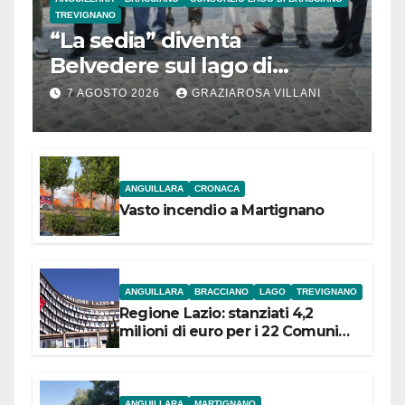
TREVIGNANO
“La sedia” diventa
Belvedere sul lago di
Bracciano: ieri
7 AGOSTO 2026
GRAZIAROSA VILLANI
l’inaugurazione
ANGUILLARA
CRONACA
Vasto incendio a Martignano
ANGUILLARA
BRACCIANO
LAGO
TREVIGNANO
Regione Lazio: stanziati 4,2
milioni di euro per i 22 Comuni
dell’Etruria Meridionale
ANGUILLARA
MARTIGNANO