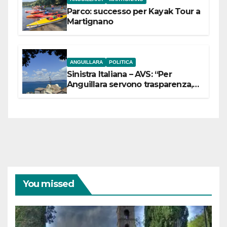
Parco: successo per Kayak Tour a
Martignano
ANGUILLARA
POLITICA
Sinistra Italiana – AVS: “Per
Anguillara servono trasparenza,
partecipazione e scelte politiche
coraggiose”
You missed