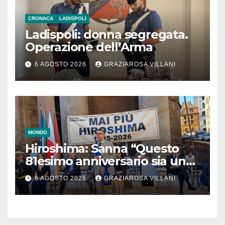
CRONACA
LADISPOLI
Ladispoli: donna segregata.
Operazione dell’Arma
6 AGOSTO 2026
GRAZIAROSA VILLANI
MONDO
Hiroshima: Sanna “Questo
81esimo anniversario sia un
monito per tutti”
6 AGOSTO 2026
GRAZIAROSA VILLANI