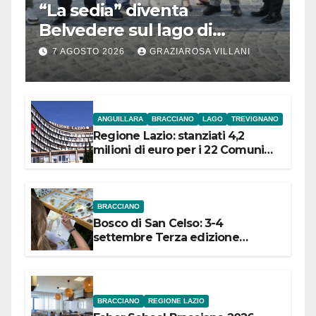
“La sedia” diventa
Belvedere sul lago di
Bracciano: ieri
7 AGOSTO 2026
GRAZIAROSA VILLANI
l’inaugurazione
ANGUILLARA
BRACCIANO
LAGO
TREVIGNANO
Regione Lazio: stanziati 4,2
milioni di euro per i 22 Comuni
dell’Etruria Meridionale
BRACCIANO
Bosco di San Celso: 3-4
settembre Terza edizione
Festival “Storie in cielo e in terra”
BRACCIANO
REGIONE LAZIO