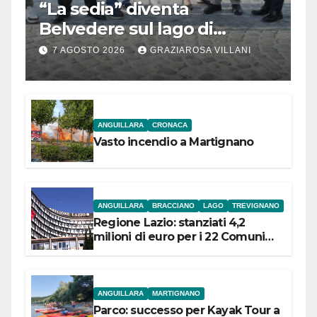
“La sedia” diventa
Belvedere sul lago di
Bracciano: ieri
7 AGOSTO 2026
GRAZIAROSA VILLANI
l’inaugurazione
ANGUILLARA
CRONACA
Vasto incendio a Martignano
ANGUILLARA
BRACCIANO
LAGO
TREVIGNANO
Regione Lazio: stanziati 4,2
milioni di euro per i 22 Comuni
dell’Etruria Meridionale
ANGUILLARA
MARTIGNANO
Parco: successo per Kayak Tour a