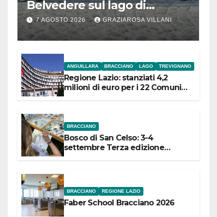
Belvedere sul lago di
Bracciano: ieri
7 AGOSTO 2026
GRAZIAROSA VILLANI
l’inaugurazione
ANGUILLARA
BRACCIANO
LAGO
TREVIGNANO
Regione Lazio: stanziati 4,2
milioni di euro per i 22 Comuni
dell’Etruria Meridionale
BRACCIANO
Bosco di San Celso: 3-4
settembre Terza edizione
Festival “Storie in cielo e in terra”
BRACCIANO
REGIONE LAZIO
Faber School Bracciano 2026