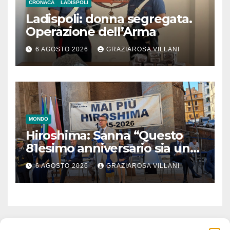
CRONACA
LADISPOLI
Ladispoli: donna segregata.
Operazione dell’Arma
6 AGOSTO 2026
GRAZIAROSA VILLANI
MONDO
Hiroshima: Sanna “Questo
81esimo anniversario sia un
monito per tutti”
6 AGOSTO 2026
GRAZIAROSA VILLANI