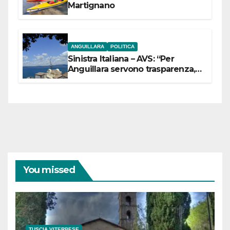
Martignano
ANGUILLARA
POLITICA
Sinistra Italiana – AVS: “Per
Anguillara servono trasparenza,
partecipazione e scelte politiche
coraggiose”
You missed
TUSCIA VITERBESE