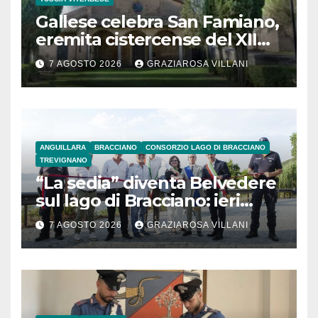
Gallese celebra San Famiano,
eremita cistercense del XII
secolo
7 AGOSTO 2026
GRAZIAROSA VILLANI
ANGUILLARA
BRACCIANO
CONSORZIO LAGO DI BRACCIANO
TREVIGNANO
“La sedia” diventa Belvedere
sul lago di Bracciano: ieri
l’inaugurazione
7 AGOSTO 2026
GRAZIAROSA VILLANI