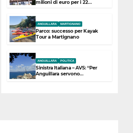
milioni di euro per i 22
Comuni dell’Etruria
Meridionale
ANGUILLARA
MARTIGNANO
Parco: successo per Kayak
Tour a Martignano
ANGUILLARA
POLITICA
Sinistra Italiana – AVS: “Per
Anguillara servono
trasparenza, partecipazione e
scelte politiche coraggiose”