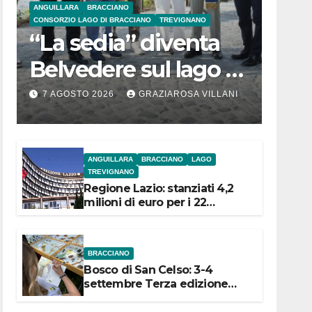
ANGUILLARA
BRACCIANO
CONSORZIO LAGO DI BRACCIANO
TREVIGNANO
“La sedia” diventa
Belvedere sul lago di
Bracciano: ieri
7 AGOSTO 2026
GRAZIAROSA VILLANI
l’inaugurazione
ANGUILLARA
BRACCIANO
LAGO
TREVIGNANO
Regione Lazio: stanziati 4,2
milioni di euro per i 22
Comuni dell’Etruria
Meridionale
BRACCIANO
Bosco di San Celso: 3-4
settembre Terza edizione
Festival “Storie in cielo e in
terra”