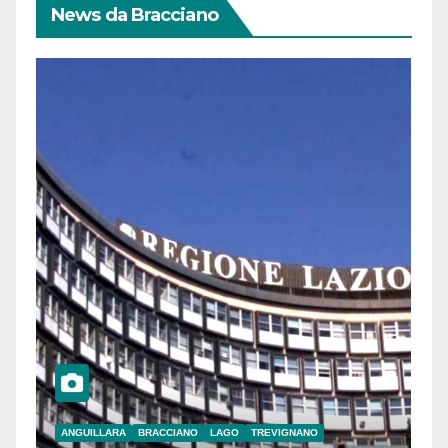
News da Bracciano
ANGUILLARA
BRACCIANO
LAGO
TREVIGNANO