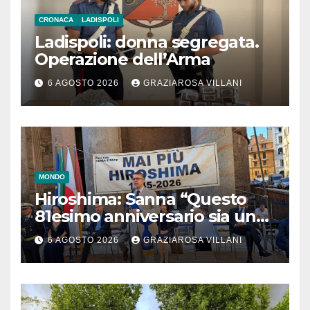
CRONACA
LADISPOLI
Ladispoli: donna segregata.
Operazione dell’Arma
6 AGOSTO 2026
GRAZIAROSA VILLANI
MONDO
Hiroshima: Sanna “Questo
81esimo anniversario sia un
monito per tutti”
6 AGOSTO 2026
GRAZIAROSA VILLANI