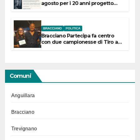
agosto per i 20 anni progetto
“Conservare la memoria”
BRACCIANO
POLITICA
Bracciano Partecipa fa centro
con due campionesse di Tiro a
Segno in vista delle urne
Comuni
Anguillara
Bracciano
Trevignano