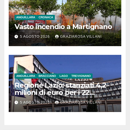
ANGUILLARA
CRONACA
Vasto incendio a Martignano
5 AGOSTO 2026
GRAZIAROSA VILLANI
ANGUILLARA
BRACCIANO
LAGO
TREVIGNANO
Regione Lazio: stanziati 4,2
milioni di euro per i 22
Comuni dell’Etruria
5 AGOSTO 2026
GRAZIAROSA VILLANI
Meridionale