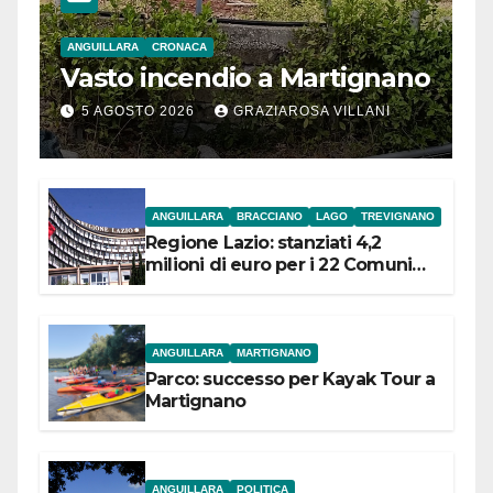
ANGUILLARA
CRONACA
Vasto incendio a Martignano
5 AGOSTO 2026
GRAZIAROSA VILLANI
ANGUILLARA
BRACCIANO
LAGO
TREVIGNANO
Regione Lazio: stanziati 4,2
milioni di euro per i 22 Comuni
dell’Etruria Meridionale
ANGUILLARA
MARTIGNANO
Parco: successo per Kayak Tour a
Martignano
ANGUILLARA
POLITICA