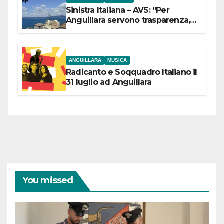
Sinistra Italiana – AVS: “Per
Anguillara servono trasparenza,
partecipazione e scelte politiche
coraggiose”
ANGUILLARA
MUSICA
Radicanto e Soqquadro Italiano il
31 luglio ad Anguillara
You missed