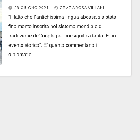
Kan Taniya e Vito Grittani: “un
28 GIUGNO 2024
GRAZIAROSA VILLANI
evento storico”
“Il fatto che l’antichissima lingua abcasa sia stata
finalmente inserita nel sistema mondiale di
traduzione di Google per noi significa tanto. È un
evento storico”. E’ quanto commentano i
diplomatici…