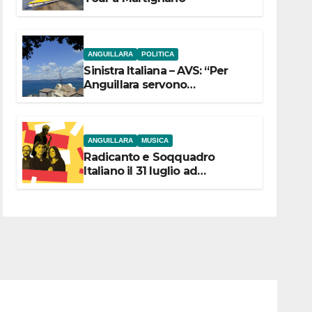
ANGUILLARA
POLITICA
Sinistra Italiana – AVS: “Per
Anguillara servono
trasparenza, partecipazione e
scelte politiche coraggiose”
ANGUILLARA
MUSICA
Radicanto e Soqquadro
Italiano il 31 luglio ad
Anguillara