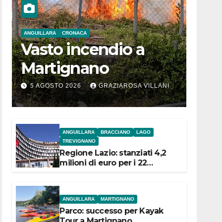
ANGUILLARA
CRONACA
Vasto incendio a
Martignano
5 AGOSTO 2026
GRAZIAROSA VILLANI
ANGUILLARA
BRACCIANO
LAGO
TREVIGNANO
Regione Lazio: stanziati 4,2
milioni di euro per i 22
Comuni dell’Etruria
Meridionale
ANGUILLARA
MARTIGNANO
Parco: successo per Kayak
Tour a Martignano