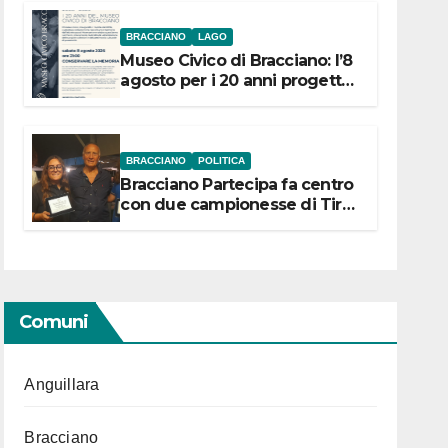
BRACCIANO
LAGO
Museo Civico di Bracciano: l’8
agosto per i 20 anni progetto
“Conservare la memoria”
BRACCIANO
POLITICA
Bracciano Partecipa fa centro
con due campionesse di Tiro
a Segno in vista delle urne
Comuni
Anguillara
Bracciano