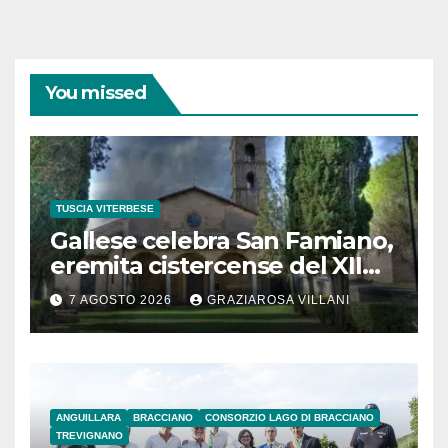
You missed
TUSCIA VITERBESE
Gallese celebra San Famiano,
eremita cistercense del XII
secolo
7 AGOSTO 2026
GRAZIAROSA VILLANI
ANGUILLARA
BRACCIANO
CONSORZIO LAGO DI BRACCIANO
TREVIGNANO