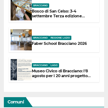
BRACCIANO
Bosco di San Celso: 3-4
settembre Terza edizione
Festival “Storie in cielo e in terra”
BRACCIANO
REGIONE LAZIO
Faber School Bracciano 2026
BRACCIANO
LAGO
Museo Civico di Bracciano: l’8
agosto per i 20 anni progetto
“Conservare la memoria”
Comuni