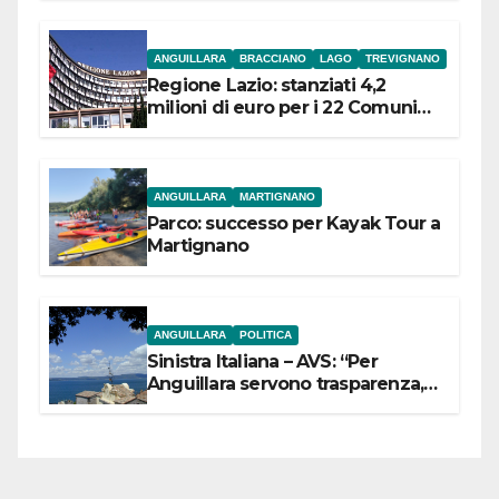
ANGUILLARA
BRACCIANO
LAGO
TREVIGNANO
Regione Lazio: stanziati 4,2
milioni di euro per i 22 Comuni
dell’Etruria Meridionale
ANGUILLARA
MARTIGNANO
Parco: successo per Kayak Tour a
Martignano
ANGUILLARA
POLITICA
Sinistra Italiana – AVS: “Per
Anguillara servono trasparenza,
partecipazione e scelte politiche
coraggiose”