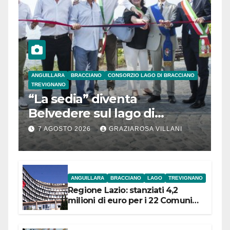
ANGUILLARA
BRACCIANO
CONSORZIO LAGO DI BRACCIANO
TREVIGNANO
“La sedia” diventa
Belvedere sul lago di
Bracciano: ieri
7 AGOSTO 2026
GRAZIAROSA VILLANI
l’inaugurazione
ANGUILLARA
BRACCIANO
LAGO
TREVIGNANO
Regione Lazio: stanziati 4,2
milioni di euro per i 22 Comuni
dell’Etruria Meridionale