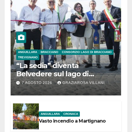
ANGUILLARA
BRACCIANO
CONSORZIO LAGO DI BRACCIANO
TREVIGNANO
“La sedia” diventa
Belvedere sul lago di
Bracciano: ieri
7 AGOSTO 2026
GRAZIAROSA VILLANI
l’inaugurazione
ANGUILLARA
CRONACA
Vasto incendio a Martignano