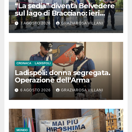
“La sedia” diventa Belvedere
sul lago di Bracciano: ieri
l’inaugurazione
7 AGOSTO 2026
GRAZIAROSA VILLANI
CRONACA
LADISPOLI
Ladispoli: donna segregata.
Operazione dell’Arma
6 AGOSTO 2026
GRAZIAROSA VILLANI
MONDO