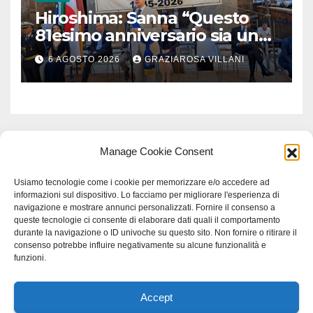
Hiroshima: Sanna “Questo
81esimo anniversario sia un
monito per tutti”
6 AGOSTO 2026
GRAZIAROSA VILLANI
Manage Cookie Consent
Usiamo tecnologie come i cookie per memorizzare e/o accedere ad
informazioni sul dispositivo. Lo facciamo per migliorare l'esperienza di
navigazione e mostrare annunci personalizzati. Fornire il consenso a
queste tecnologie ci consente di elaborare dati quali il comportamento
durante la navigazione o ID univoche su questo sito. Non fornire o ritirare il
consenso potrebbe influire negativamente su alcune funzionalità e
funzioni.
Accept
Proudly powered by WordPress
|
Tema: Newspaperex di
Themeansar
.