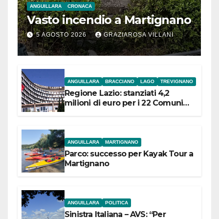
ANGUILLARA
CRONACA
Vasto incendio a Martignano
5 AGOSTO 2026
GRAZIAROSA VILLANI
ANGUILLARA
BRACCIANO
LAGO
TREVIGNANO
Regione Lazio: stanziati 4,2
milioni di euro per i 22 Comuni
dell’Etruria Meridionale
ANGUILLARA
MARTIGNANO
Parco: successo per Kayak Tour a
Martignano
ANGUILLARA
POLITICA
Sinistra Italiana – AVS: “Per