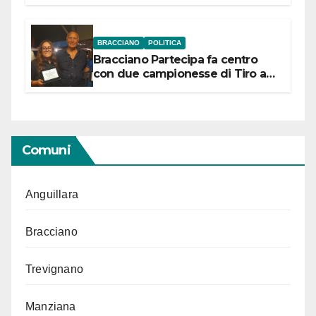
“Conservare la memoria”
BRACCIANO
POLITICA
Bracciano Partecipa fa centro
con due campionesse di Tiro a
Segno in vista delle urne
Comuni
Anguillara
Bracciano
Trevignano
Manziana