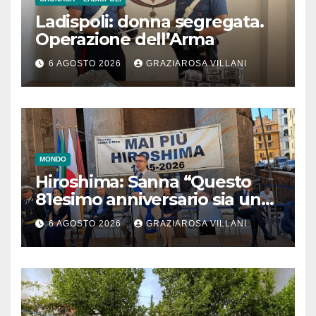
Ladispoli: donna segregata.
Operazione dell’Arma
6 AGOSTO 2026
GRAZIAROSA VILLANI
MONDO
Hiroshima: Sanna “Questo
81esimo anniversario sia un
monito per tutti”
6 AGOSTO 2026
GRAZIAROSA VILLANI