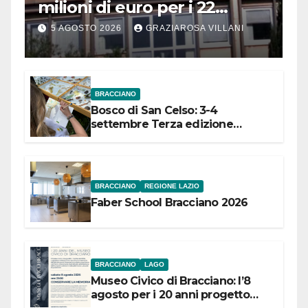
milioni di euro per i 22
Comuni dell’Etruria
5 AGOSTO 2026
GRAZIAROSA VILLANI
Meridionale
BRACCIANO
Bosco di San Celso: 3-4
settembre Terza edizione
Festival “Storie in cielo e in terra”
BRACCIANO
REGIONE LAZIO
Faber School Bracciano 2026
BRACCIANO
LAGO
Museo Civico di Bracciano: l’8
agosto per i 20 anni progetto