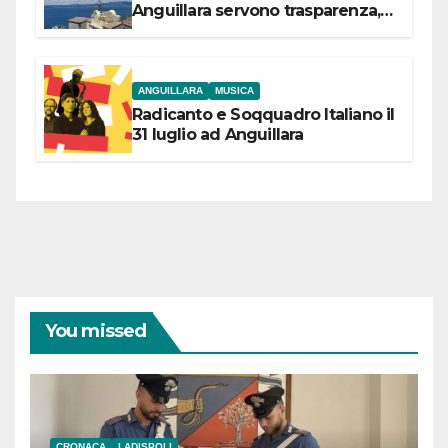
Anguillara servono trasparenza,
partecipazione e scelte politiche
coraggiose”
ANGUILLARA
MUSICA
Radicanto e Soqquadro Italiano il
31 luglio ad Anguillara
You missed
CRONACA
LADISPOLI