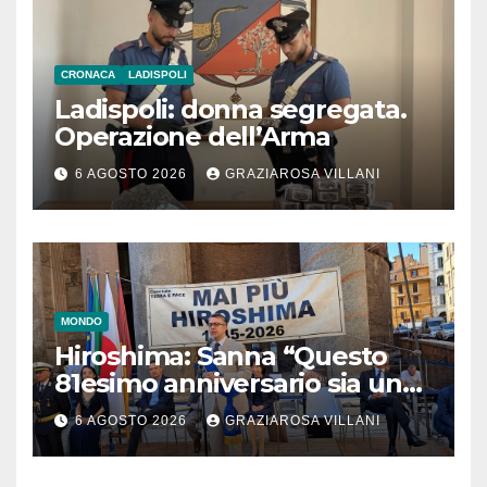
CRONACA
LADISPOLI
Ladispoli: donna segregata.
Operazione dell’Arma
6 AGOSTO 2026
GRAZIAROSA VILLANI
MONDO
Hiroshima: Sanna “Questo
81esimo anniversario sia un
monito per tutti”
6 AGOSTO 2026
GRAZIAROSA VILLANI