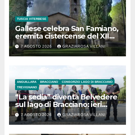
TUSCIA VITERBESE
Gallese celebra San Famiano,
eremita cistercense del XII
secolo
7 AGOSTO 2026
GRAZIAROSA VILLANI
ANGUILLARA
BRACCIANO
CONSORZIO LAGO DI BRACCIANO
TREVIGNANO
“La sedia” diventa Belvedere
sul lago di Bracciano: ieri
l’inaugurazione
7 AGOSTO 2026
GRAZIAROSA VILLANI