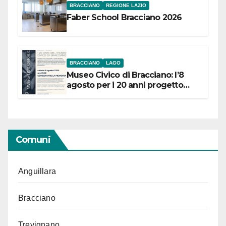
BRACCIANO
REGIONE LAZIO
Faber School Bracciano 2026
BRACCIANO
LAGO
Museo Civico di Bracciano: l’8
agosto per i 20 anni progetto
“Conservare la memoria”
Comuni
Anguillara
Bracciano
Trevignano