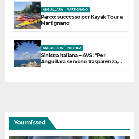
ANGUILLARA
MARTIGNANO
Parco: successo per Kayak Tour a
Martignano
ANGUILLARA
POLITICA
Sinistra Italiana – AVS: “Per
Anguillara servono trasparenza,
partecipazione e scelte politiche
coraggiose”
You missed