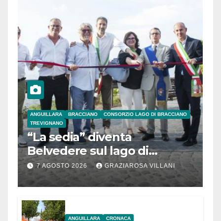
ANGUILLARA
BRACCIANO
CONSORZIO LAGO DI BRACCIANO
TREVIGNANO
“La sedia” diventa
Belvedere sul lago di
Bracciano: ieri
7 AGOSTO 2026
GRAZIAROSA VILLANI
l’inaugurazione
ANGUILLARA
CRONACA