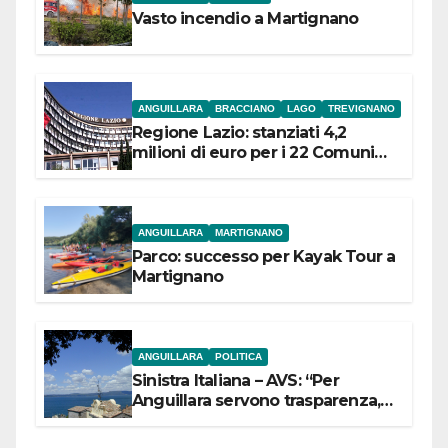
Vasto incendio a Martignano
ANGUILLARA
BRACCIANO
LAGO
TREVIGNANO
Regione Lazio: stanziati 4,2
milioni di euro per i 22 Comuni
dell’Etruria Meridionale
ANGUILLARA
MARTIGNANO
Parco: successo per Kayak Tour a
Martignano
ANGUILLARA
POLITICA
Sinistra Italiana – AVS: “Per
Anguillara servono trasparenza,
partecipazione e scelte politiche
coraggiose”