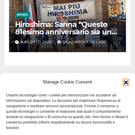
MONDO
Hiroshima: Sanna “Questo
81esimo anniversario sia un
monito per tutti”
6 AGOSTO 2026
GRAZIAROSA VILLANI
Manage Cookie Consent
Usiamo tecnologie come i cookie per memorizzare e/o accedere ad
informazioni sul dispositivo. Lo facciamo per migliorare l'esperienza di
navigazione e mostrare annunci personalizzati. Fornire il consenso a
queste tecnologie ci consente di elaborare dati quali il comportamento
durante la navigazione o ID univoche su questo sito. Non fornire o ritirare il
consenso potrebbe influire negativamente su alcune funzionalità e
funzioni.