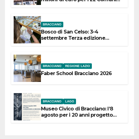
dell’Etruria Meridionale
BRACCIANO
Bosco di San Celso: 3-4
settembre Terza edizione
Festival “Storie in cielo e in terra”
BRACCIANO
REGIONE LAZIO
Faber School Bracciano 2026
BRACCIANO
LAGO
Museo Civico di Bracciano: l’8
agosto per i 20 anni progetto
“Conservare la memoria”