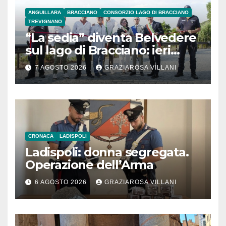
ANGUILLARA
BRACCIANO
CONSORZIO LAGO DI BRACCIANO
TREVIGNANO
“La sedia” diventa Belvedere
sul lago di Bracciano: ieri
l’inaugurazione
7 AGOSTO 2026
GRAZIAROSA VILLANI
CRONACA
LADISPOLI
Ladispoli: donna segregata.
Operazione dell’Arma
6 AGOSTO 2026
GRAZIAROSA VILLANI