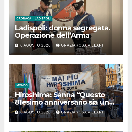
CRONACA
LADISPOLI
Ladispoli: donna segregata.
Operazione dell’Arma
6 AGOSTO 2026
GRAZIAROSA VILLANI
MONDO
Hiroshima: Sanna “Questo
81esimo anniversario sia un
monito per tutti”
6 AGOSTO 2026
GRAZIAROSA VILLANI