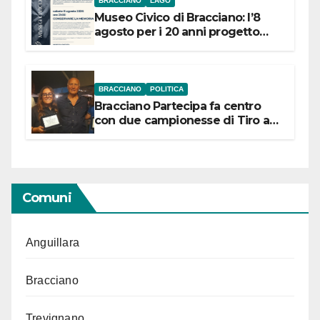
BRACCIANO
LAGO
Museo Civico di Bracciano: l’8
agosto per i 20 anni progetto
“Conservare la memoria”
BRACCIANO
POLITICA
Bracciano Partecipa fa centro
con due campionesse di Tiro a
Segno in vista delle urne
Comuni
Anguillara
Bracciano
Trevignano