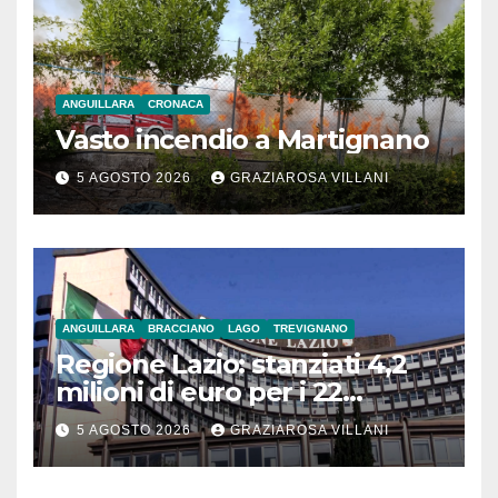
ANGUILLARA
CRONACA
Vasto incendio a Martignano
5 AGOSTO 2026
GRAZIAROSA VILLANI
ANGUILLARA
BRACCIANO
LAGO
TREVIGNANO
Regione Lazio: stanziati 4,2
milioni di euro per i 22
Comuni dell’Etruria
5 AGOSTO 2026
GRAZIAROSA VILLANI
Meridionale