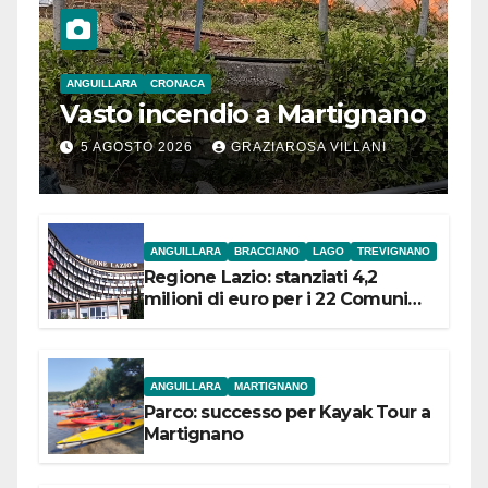
ANGUILLARA
CRONACA
Vasto incendio a Martignano
5 AGOSTO 2026
GRAZIAROSA VILLANI
ANGUILLARA
BRACCIANO
LAGO
TREVIGNANO
Regione Lazio: stanziati 4,2
milioni di euro per i 22 Comuni
dell’Etruria Meridionale
ANGUILLARA
MARTIGNANO
Parco: successo per Kayak Tour a
Martignano