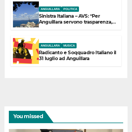
ANGUILLARA
POLITICA
Sinistra Italiana – AVS: “Per
Anguillara servono trasparenza,
partecipazione e scelte politiche
coraggiose”
ANGUILLARA
MUSICA
Radicanto e Soqquadro Italiano il
31 luglio ad Anguillara
You missed