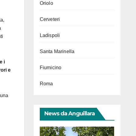
Oriolo
Cerveteri
ta,
a
Ladispoli
ti
Santa Marinella
e i
Fiumicino
ori e
Roma
luna
News da Anguillara