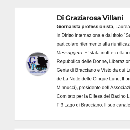
Di
Graziarosa Villani
Giornalista professionista
, Laurea
in Diritto internazionale dal titolo "
particolare riferimento alla riunific
Messaggero.
E' stata inoltre collab
Repubblica delle Donne, Liberazion
Gente di Bracciano
e Visto da qui L
de
La Notte delle Cinque Lune, Il p
Minnucci), presidente dell'
Associaz
Comitato per la Difesa del Bacino 
Fl3 Lago di Bracciano. Il suo cana