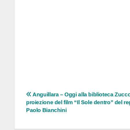
Navigazione
Anguillara – Oggi alla biblioteca Zucc
proiezione del film “Il Sole dentro” del re
articoli
Paolo Bianchini