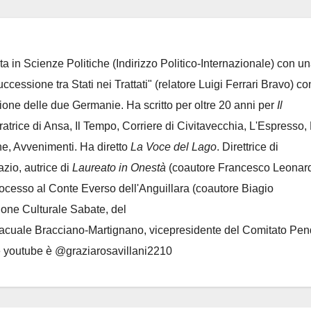
ta in Scienze Politiche (Indirizzo Politico-Internazionale) con un
Successione tra Stati nei Trattati" (relatore Luigi Ferrari Bravo) co
azione delle due Germanie. Ha scritto per oltre 20 anni per
Il
oratrice di Ansa, Il Tempo, Corriere di Civitavecchia, L'Espresso,
e, Avvenimenti. Ha diretto
La Voce del Lago
. Direttrice di
azio, autrice di
Laureato in Onestà
(coautore Francesco Leonard
rocesso al Conte Everso dell'Anguillara
(coautore Biagio
ione Culturale Sabate
, del
Lacuale Bracciano-Martignano
, vicepresidente del Comitato Pen
le youtube è @graziarosavillani2210