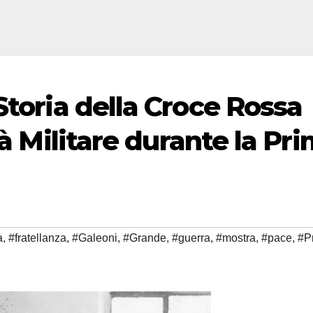
Storia della Croce Rossa
tà Militare durante la Pr
a
,
#fratellanza
,
#Galeoni
,
#Grande
,
#guerra
,
#mostra
,
#pace
,
#P