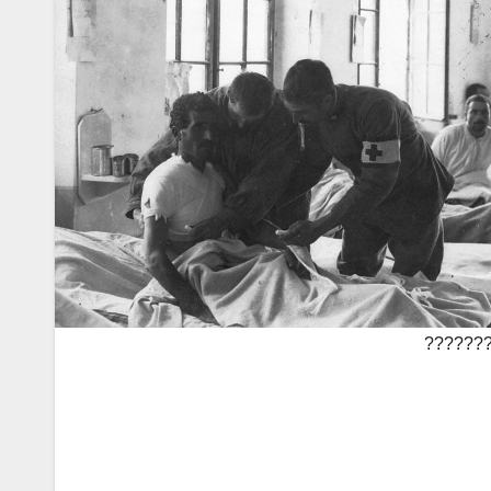
??????