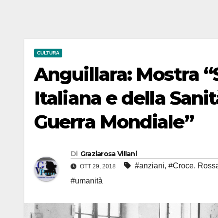
CULTURA
Anguillara: Mostra “
Italiana e della Sani
Guerra Mondiale”
Di
Graziarosa Villani
#anziani
,
#Croce. Ross
OTT 29, 2018
#umanità