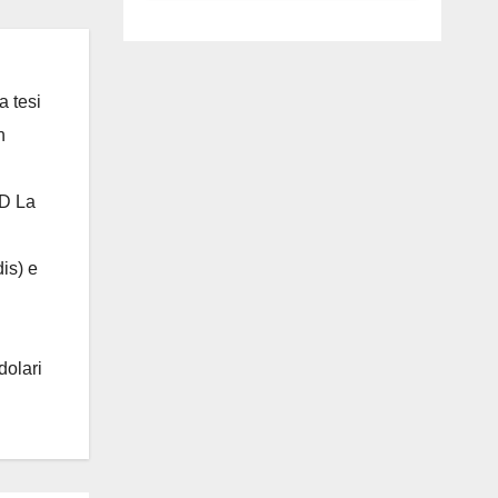
luglio ad
Anguillara
a tesi
n
 D La
is) e
dolari