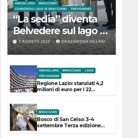
ANGUILLARA
BRACCIANO
CONSORZIO LAGO DI BRACCIANO
TREVIGNANO
“La sedia” diventa
Belvedere sul lago di
Bracciano: ieri
7 AGOSTO 2026
GRAZIAROSA VILLANI
l’inaugurazione
ANGUILLARA
BRACCIANO
LAGO
TREVIGNANO
Regione Lazio: stanziati 4,2
milioni di euro per i 22
Comuni dell’Etruria
Meridionale
BRACCIANO
Bosco di San Celso: 3-4
settembre Terza edizione
Festival “Storie in cielo e in
terra”