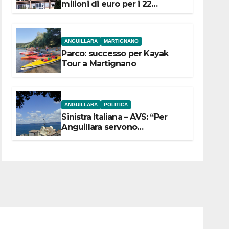
milioni di euro per i 22
Comuni dell’Etruria
Meridionale
ANGUILLARA
MARTIGNANO
Parco: successo per Kayak
Tour a Martignano
ANGUILLARA
POLITICA
Sinistra Italiana – AVS: “Per
Anguillara servono
trasparenza, partecipazione e
scelte politiche coraggiose”