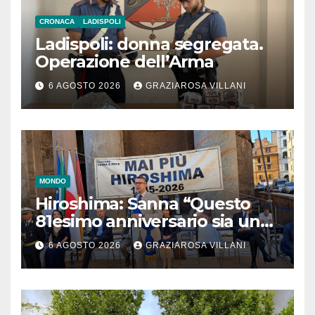
CRONACA
LADISPOLI
Ladispoli: donna segregata.
Operazione dell’Arma
6 AGOSTO 2026
GRAZIAROSA VILLANI
MONDO
Hiroshima: Sanna “Questo
81esimo anniversario sia un
monito per tutti”
6 AGOSTO 2026
GRAZIAROSA VILLANI