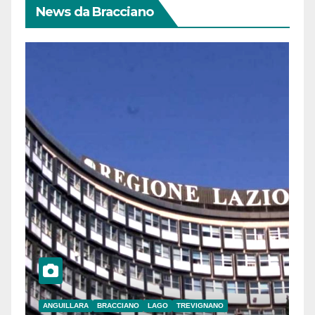
News da Bracciano
ANGUILLARA
BRACCIANO
LAGO
TREVIGNANO