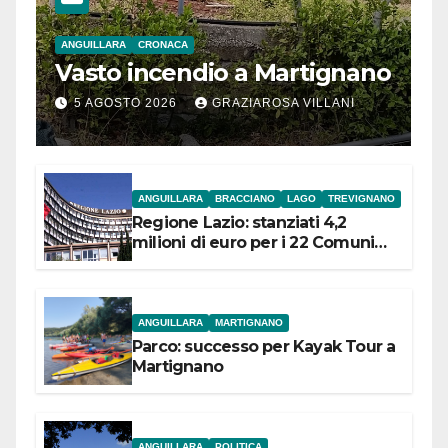
ANGUILLARA
CRONACA
Vasto incendio a Martignano
5 AGOSTO 2026
GRAZIAROSA VILLANI
ANGUILLARA
BRACCIANO
LAGO
TREVIGNANO
Regione Lazio: stanziati 4,2
milioni di euro per i 22 Comuni
dell’Etruria Meridionale
ANGUILLARA
MARTIGNANO
Parco: successo per Kayak Tour a
Martignano
ANGUILLARA
POLITICA