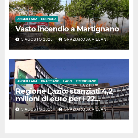
ANGUILLARA
CRONACA
Vasto incendio a Martignano
5 AGOSTO 2026
GRAZIAROSA VILLANI
ANGUILLARA
BRACCIANO
LAGO
TREVIGNANO
Regione Lazio: stanziati 4,2
milioni di euro per i 22
Comuni dell’Etruria
5 AGOSTO 2026
GRAZIAROSA VILLANI
Meridionale