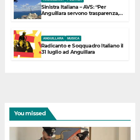
Sinistra Italiana – AVS: “Per
Anguillara servono trasparenza,
partecipazione e scelte politiche
coraggiose”
ANGUILLARA
MUSICA
Radicanto e Soqquadro Italiano il
31 luglio ad Anguillara
You missed