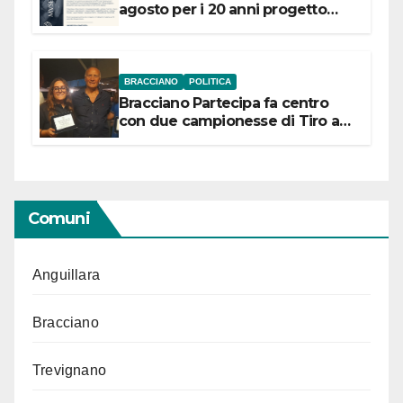
agosto per i 20 anni progetto
“Conservare la memoria”
BRACCIANO
POLITICA
Bracciano Partecipa fa centro
con due campionesse di Tiro a
Segno in vista delle urne
Comuni
Anguillara
Bracciano
Trevignano