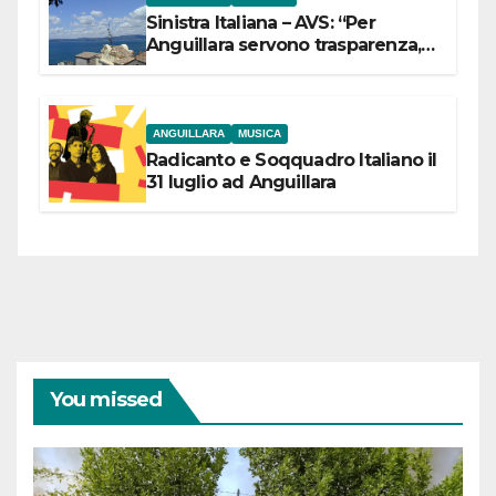
Sinistra Italiana – AVS: “Per
Anguillara servono trasparenza,
partecipazione e scelte politiche
coraggiose”
ANGUILLARA
MUSICA
Radicanto e Soqquadro Italiano il
31 luglio ad Anguillara
You missed