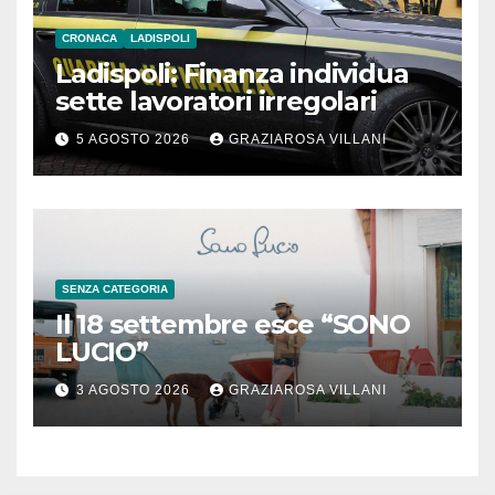
CRONACA
LADISPOLI
Ladispoli: Finanza individua
sette lavoratori irregolari
5 AGOSTO 2026
GRAZIAROSA VILLANI
SENZA CATEGORIA
Il 18 settembre esce “SONO
LUCIO”
3 AGOSTO 2026
GRAZIAROSA VILLANI