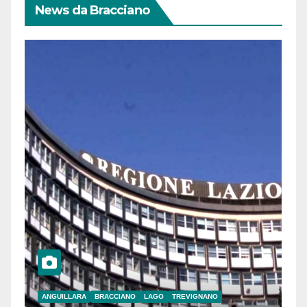
News da Bracciano
ANGUILLARA
BRACCIANO
LAGO
TREVIGNANO