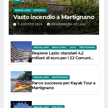
ANGUILLARA
CRONACA
Vasto incendio a Martignano
5 AGOSTO 2026
GRAZIAROSA VILLANI
ANGUILLARA
BRACCIANO
LAGO
TREVIGNANO
Regione Lazio: stanziati 4,2
milioni di euro per i 22 Comuni
dell’Etruria Meridionale
ANGUILLARA
MARTIGNANO
Parco: successo per Kayak Tour a
Martignano
ANGUILLARA
POLITICA