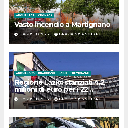
ANGUILLARA
CRONACA
Vasto incendio a Martignano
5 AGOSTO 2026
GRAZIAROSA VILLANI
ANGUILLARA
BRACCIANO
LAGO
TREVIGNANO
Regione Lazio: stanziati 4,2
milioni di euro per i 22
Comuni dell’Etruria
5 AGOSTO 2026
GRAZIAROSA VILLANI
Meridionale