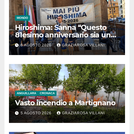
MONDO
Hiroshima: Sanna “Questo
81esimo anniversario sia un
monito per tutti”
6 AGOSTO 2026
GRAZIAROSA VILLANI
ANGUILLARA
CRONACA
Vasto incendio a Martignano
5 AGOSTO 2026
GRAZIAROSA VILLANI