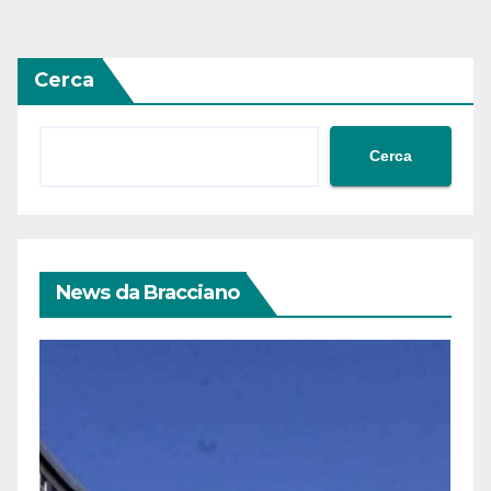
Cerca
Cerca
News da Bracciano