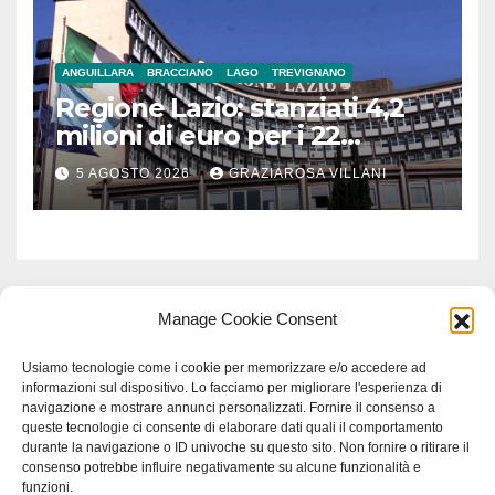
ANGUILLARA
BRACCIANO
LAGO
TREVIGNANO
Regione Lazio: stanziati 4,2
milioni di euro per i 22
Comuni dell’Etruria
5 AGOSTO 2026
GRAZIAROSA VILLANI
Meridionale
Manage Cookie Consent
Usiamo tecnologie come i cookie per memorizzare e/o accedere ad
informazioni sul dispositivo. Lo facciamo per migliorare l'esperienza di
navigazione e mostrare annunci personalizzati. Fornire il consenso a
queste tecnologie ci consente di elaborare dati quali il comportamento
durante la navigazione o ID univoche su questo sito. Non fornire o ritirare il
consenso potrebbe influire negativamente su alcune funzionalità e
funzioni.