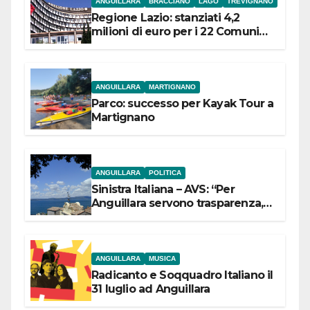
ANGUILLARA
BRACCIANO
LAGO
TREVIGNANO
Regione Lazio: stanziati 4,2
milioni di euro per i 22 Comuni
dell’Etruria Meridionale
ANGUILLARA
MARTIGNANO
Parco: successo per Kayak Tour a
Martignano
ANGUILLARA
POLITICA
Sinistra Italiana – AVS: “Per
Anguillara servono trasparenza,
partecipazione e scelte politiche
coraggiose”
ANGUILLARA
MUSICA
Radicanto e Soqquadro Italiano il
31 luglio ad Anguillara