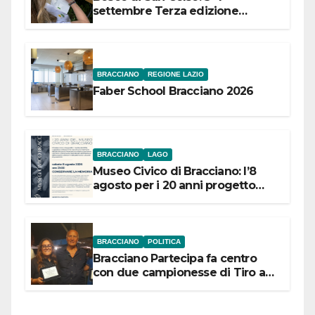
settembre Terza edizione
Festival “Storie in cielo e in terra”
BRACCIANO
REGIONE LAZIO
Faber School Bracciano 2026
BRACCIANO
LAGO
Museo Civico di Bracciano: l’8
agosto per i 20 anni progetto
“Conservare la memoria”
BRACCIANO
POLITICA
Bracciano Partecipa fa centro
con due campionesse di Tiro a
Segno in vista delle urne