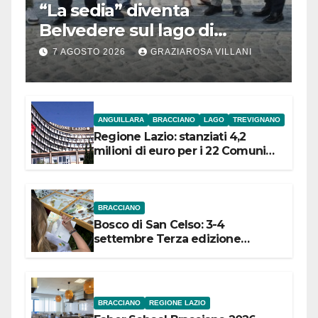
“La sedia” diventa
Belvedere sul lago di
Bracciano: ieri
7 AGOSTO 2026
GRAZIAROSA VILLANI
l’inaugurazione
ANGUILLARA
BRACCIANO
LAGO
TREVIGNANO
Regione Lazio: stanziati 4,2
milioni di euro per i 22 Comuni
dell’Etruria Meridionale
BRACCIANO
Bosco di San Celso: 3-4
settembre Terza edizione
Festival “Storie in cielo e in terra”
BRACCIANO
REGIONE LAZIO