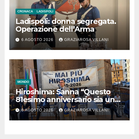
CRONACA
LADISPOLI
Ladispoli: donna segregata.
Operazione dell’Arma
6 AGOSTO 2026
GRAZIAROSA VILLANI
MONDO
Hiroshima: Sanna “Questo
81esimo anniversario sia un
monito per tutti”
6 AGOSTO 2026
GRAZIAROSA VILLANI