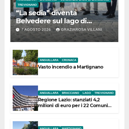
TREVIGNANO
“La sedia” diventa
Belvedere sul lago di
Bracciano: ieri
7 AGOSTO 2026
GRAZIAROSA VILLANI
l’inaugurazione
ANGUILLARA
CRONACA
Vasto incendio a Martignano
ANGUILLARA
BRACCIANO
LAGO
TREVIGNANO
Regione Lazio: stanziati 4,2
milioni di euro per i 22 Comuni
dell’Etruria Meridionale
ANGUILLARA
MARTIGNANO