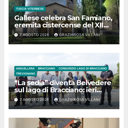
TUSCIA VITERBESE
Gallese celebra San Famiano,
eremita cistercense del XII
secolo
7 AGOSTO 2026
GRAZIAROSA VILLANI
ANGUILLARA
BRACCIANO
CONSORZIO LAGO DI BRACCIANO
TREVIGNANO
“La sedia” diventa Belvedere
sul lago di Bracciano: ieri
l’inaugurazione
7 AGOSTO 2026
GRAZIAROSA VILLANI