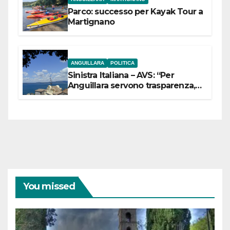
Parco: successo per Kayak Tour a
Martignano
ANGUILLARA
POLITICA
Sinistra Italiana – AVS: “Per
Anguillara servono trasparenza,
partecipazione e scelte politiche
coraggiose”
You missed