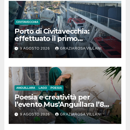
CIVITAVECCHIA
Porto di Civitavecchia:
effettuato il primo
rifornimento di GNL ad una
9 AGOSTO 2026
GRAZIAROSA VILLANI
nave da crociera
ANGUILLARA
LAGO
POESIA
Poesia e creatività per
l’evento Mus’Anguillara l’8
agosto 2026 al Museo
9 AGOSTO 2026
GRAZIAROSA VILLANI
Contadino