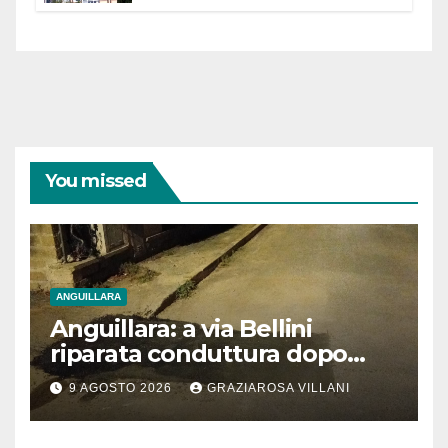
dell’Etruria Meridionale
You missed
ANGUILLARA
Anguillara: a via Bellini
riparata conduttura dopo
segnalazione IdD
9 AGOSTO 2026
GRAZIAROSA VILLANI