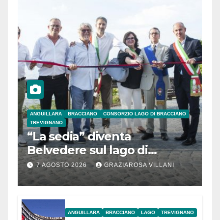
ANGUILLARA
BRACCIANO
CONSORZIO LAGO DI BRACCIANO
TREVIGNANO
“La sedia” diventa
Belvedere sul lago di
Bracciano: ieri
7 AGOSTO 2026
GRAZIAROSA VILLANI
l’inaugurazione
ANGUILLARA
BRACCIANO
LAGO
TREVIGNANO