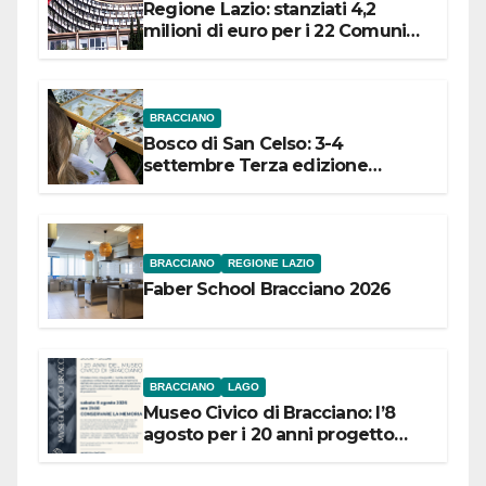
Regione Lazio: stanziati 4,2
milioni di euro per i 22 Comuni
dell’Etruria Meridionale
BRACCIANO
Bosco di San Celso: 3-4
settembre Terza edizione
Festival “Storie in cielo e in terra”
BRACCIANO
REGIONE LAZIO
Faber School Bracciano 2026
BRACCIANO
LAGO
Museo Civico di Bracciano: l’8
agosto per i 20 anni progetto
“Conservare la memoria”