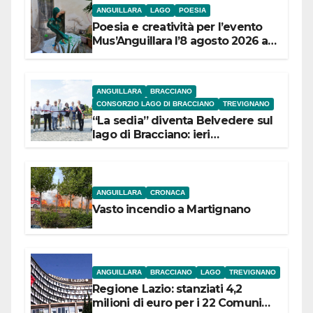
ANGUILLARA
LAGO
POESIA
Poesia e creatività per l’evento
Mus’Anguillara l’8 agosto 2026 al
Museo Contadino
ANGUILLARA
BRACCIANO
CONSORZIO LAGO DI BRACCIANO
TREVIGNANO
“La sedia” diventa Belvedere sul
lago di Bracciano: ieri
l’inaugurazione
ANGUILLARA
CRONACA
Vasto incendio a Martignano
ANGUILLARA
BRACCIANO
LAGO
TREVIGNANO
Regione Lazio: stanziati 4,2
milioni di euro per i 22 Comuni