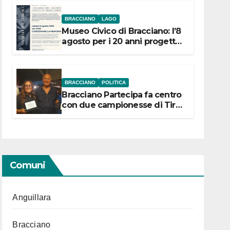
BRACCIANO
LAGO
Museo Civico di Bracciano: l’8
agosto per i 20 anni progetto
“Conservare la memoria”
BRACCIANO
POLITICA
Bracciano Partecipa fa centro
con due campionesse di Tiro
a Segno in vista delle urne
Comuni
Anguillara
Bracciano