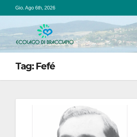
Salta
Gio. Ago 6th, 2026
al
contenuto
Tag:
Fefé