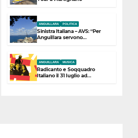
ANGUILLARA
POLITICA
Sinistra Italiana – AVS: “Per
Anguillara servono
trasparenza, partecipazione e
scelte politiche coraggiose”
ANGUILLARA
MUSICA
Radicanto e Soqquadro
Italiano il 31 luglio ad
Anguillara