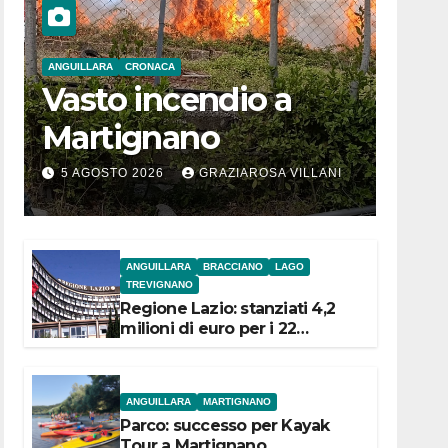
ANGUILLARA
CRONACA
Vasto incendio a
Martignano
5 AGOSTO 2026
GRAZIAROSA VILLANI
ANGUILLARA
BRACCIANO
LAGO
TREVIGNANO
Regione Lazio: stanziati 4,2
milioni di euro per i 22
Comuni dell’Etruria
Meridionale
ANGUILLARA
MARTIGNANO
Parco: successo per Kayak
Tour a Martignano