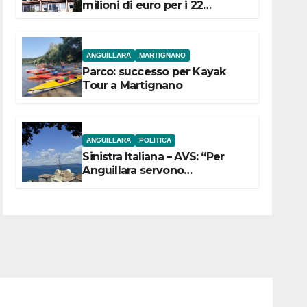
milioni di euro per i 22
Comuni dell’Etruria
Meridionale
ANGUILLARA
MARTIGNANO
Parco: successo per Kayak
Tour a Martignano
ANGUILLARA
POLITICA
Sinistra Italiana – AVS: “Per
Anguillara servono
trasparenza, partecipazione e
scelte politiche coraggiose”