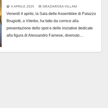
di eventi dedicati ad Alessandro
4 APRILE 2025
GRAZIAROSA VILLANI
Farnese per il Giubileo
Venerdì 4 aprile, la Sala delle Assemblee di Palazzo
Brugiotti, a Viterbo, ha fatto da cornice alla
presentazione dello spot e delle iniziative dedicate
alla figura di Alessandro Farnese, divenuto…