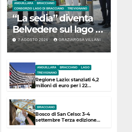
ANGUILLARA
BRACCIANO
CONSORZIO LAGO DI BRACCIANO
TREVIGNANO
“La sedia” diventa
Belvedere sul lago di
Bracciano: ieri
7 AGOSTO 2026
GRAZIAROSA VILLANI
l’inaugurazione
ANGUILLARA
BRACCIANO
LAGO
TREVIGNANO
Regione Lazio: stanziati 4,2
milioni di euro per i 22
Comuni dell’Etruria
Meridionale
BRACCIANO
Bosco di San Celso: 3-4
settembre Terza edizione
Festival “Storie in cielo e in
terra”