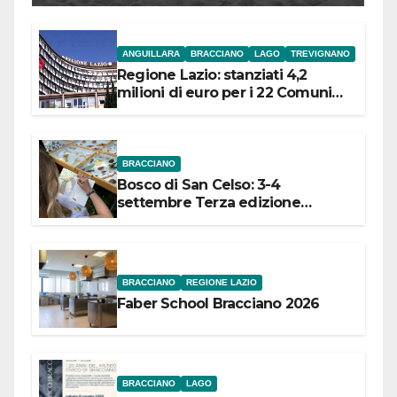
ANGUILLARA
BRACCIANO
LAGO
TREVIGNANO
Regione Lazio: stanziati 4,2
milioni di euro per i 22 Comuni
dell’Etruria Meridionale
BRACCIANO
Bosco di San Celso: 3-4
settembre Terza edizione
Festival “Storie in cielo e in terra”
BRACCIANO
REGIONE LAZIO
Faber School Bracciano 2026
BRACCIANO
LAGO