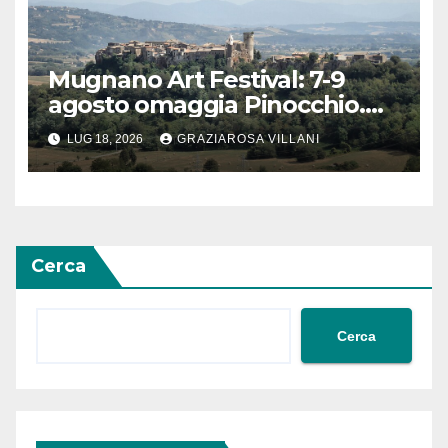
Mugnano Art Festival: 7-9
agosto omaggia Pinocchio.
Scenografie degli studenti di
LUG 18, 2026
GRAZIAROSA VILLANI
Anguillara
Cerca
Cerca