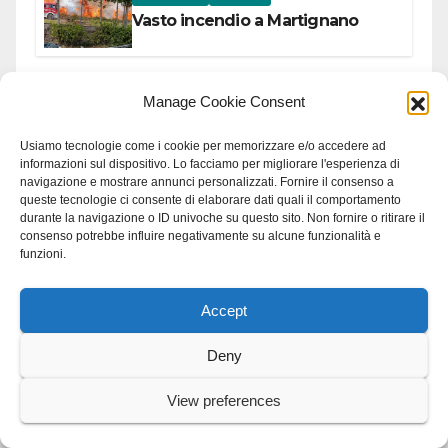
Vasto incendio a Martignano
Manage Cookie Consent
ANGUILLARA
BRACCIANO
LAGO
TREVIGNANO
Regione Lazio: stanziati 4,2
Usiamo tecnologie come i cookie per memorizzare e/o accedere ad
milioni di euro per i 22 Comuni
informazioni sul dispositivo. Lo facciamo per migliorare l'esperienza di
dell’Etruria Meridionale
navigazione e mostrare annunci personalizzati. Fornire il consenso a
queste tecnologie ci consente di elaborare dati quali il comportamento
durante la navigazione o ID univoche su questo sito. Non fornire o ritirare il
ANGUILLARA
MARTIGNANO
consenso potrebbe influire negativamente su alcune funzionalità e
funzioni.
Parco: successo per Kayak Tour a
Martignano
Accept
Deny
ANGUILLARA
POLITICA
Sinistra Italiana – AVS: “Per
View preferences
Anguillara servono trasparenza,
partecipazione e scelte politiche
coraggiose”