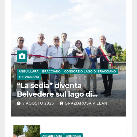
ANGUILLARA
BRACCIANO
CONSORZIO LAGO DI BRACCIANO
TREVIGNANO
“La sedia” diventa
Belvedere sul lago di
Bracciano: ieri
7 AGOSTO 2026
GRAZIAROSA VILLANI
l’inaugurazione
ANGUILLARA
CRONACA