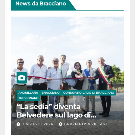
News da Bracciano
ANGUILLARA
BRACCIANO
CONSORZIO LAGO DI BRACCIANO
TREVIGNANO
“La sedia” diventa
Belvedere sul lago di
Bracciano: ieri
7 AGOSTO 2026
GRAZIAROSA VILLANI
l’inaugurazione