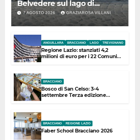
Belvedere sul lago di
Bracciano: ieri
7 AGOSTO 2026
GRAZIAROSA VILLANI
l’inaugurazione
ANGUILLARA
BRACCIANO
LAGO
TREVIGNANO
Regione Lazio: stanziati 4,2
milioni di euro per i 22 Comuni
dell’Etruria Meridionale
BRACCIANO
Bosco di San Celso: 3-4
settembre Terza edizione
Festival “Storie in cielo e in terra”
BRACCIANO
REGIONE LAZIO
Faber School Bracciano 2026