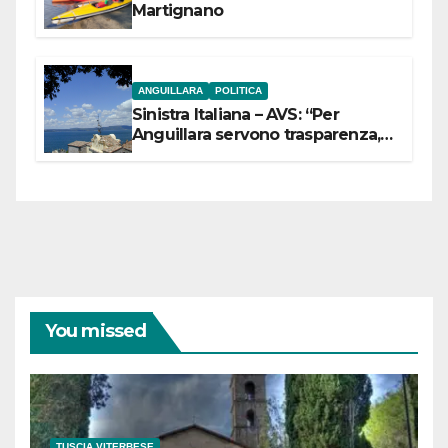
Martignano
ANGUILLARA
POLITICA
Sinistra Italiana – AVS: “Per
Anguillara servono trasparenza,
partecipazione e scelte politiche
coraggiose”
You missed
TUSCIA VITERBESE