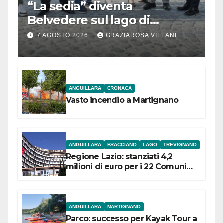
“La sedia” diventa
Belvedere sul lago di
Bracciano: ieri
7 AGOSTO 2026
GRAZIAROSA VILLANI
l’inaugurazione
ANGUILLARA
CRONACA
Vasto incendio a Martignano
ANGUILLARA
BRACCIANO
LAGO
TREVIGNANO
Regione Lazio: stanziati 4,2
milioni di euro per i 22 Comuni
dell’Etruria Meridionale
ANGUILLARA
MARTIGNANO
Parco: successo per Kayak Tour a