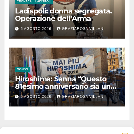
CRONACA
LADISPOLI
Ladispoli: donna segregata.
Operazione dell’Arma
6 AGOSTO 2026
GRAZIAROSA VILLANI
MONDO
Hiroshima: Sanna “Questo
81esimo anniversario sia un
monito per tutti”
6 AGOSTO 2026
GRAZIAROSA VILLANI