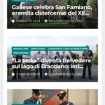
Gallese celebra San Famiano,
eremita cistercense del XII
secolo
7 AGOSTO 2026
GRAZIAROSA VILLANI
ANGUILLARA
BRACCIANO
CONSORZIO LAGO DI BRACCIANO
TREVIGNANO
“La sedia” diventa Belvedere
sul lago di Bracciano: ieri
l’inaugurazione
7 AGOSTO 2026
GRAZIAROSA VILLANI