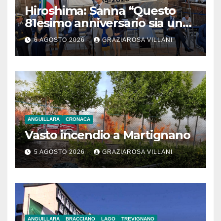
Hiroshima: Sanna “Questo
81esimo anniversario sia un
monito per tutti”
6 AGOSTO 2026
GRAZIAROSA VILLANI
ANGUILLARA
CRONACA
Vasto incendio a Martignano
5 AGOSTO 2026
GRAZIAROSA VILLANI
ANGUILLARA
BRACCIANO
LAGO
TREVIGNANO