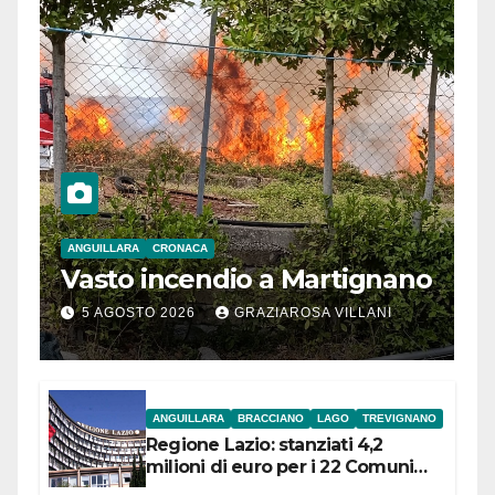
ANGUILLARA
CRONACA
Vasto incendio a Martignano
5 AGOSTO 2026
GRAZIAROSA VILLANI
ANGUILLARA
BRACCIANO
LAGO
TREVIGNANO
Regione Lazio: stanziati 4,2
milioni di euro per i 22 Comuni
dell’Etruria Meridionale