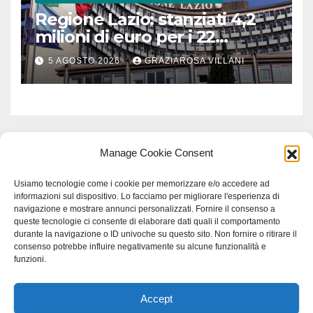
Regione Lazio: stanziati 4,2
milioni di euro per i 22
Comuni dell’Etruria
5 AGOSTO 2026
GRAZIAROSA VILLANI
Meridionale
Manage Cookie Consent
Usiamo tecnologie come i cookie per memorizzare e/o accedere ad
informazioni sul dispositivo. Lo facciamo per migliorare l'esperienza di
navigazione e mostrare annunci personalizzati. Fornire il consenso a
queste tecnologie ci consente di elaborare dati quali il comportamento
durante la navigazione o ID univoche su questo sito. Non fornire o ritirare il
consenso potrebbe influire negativamente su alcune funzionalità e
funzioni.
Accept
Proudly powered by WordPress
|
Tema: Newspaperex di
Themeansar
.