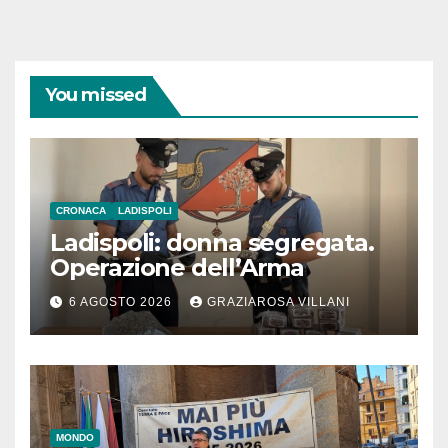
You missed
CRONACA
LADISPOLI
Ladispoli: donna segregata.
Operazione dell’Arma
6 AGOSTO 2026
GRAZIAROSA VILLANI
MONDO